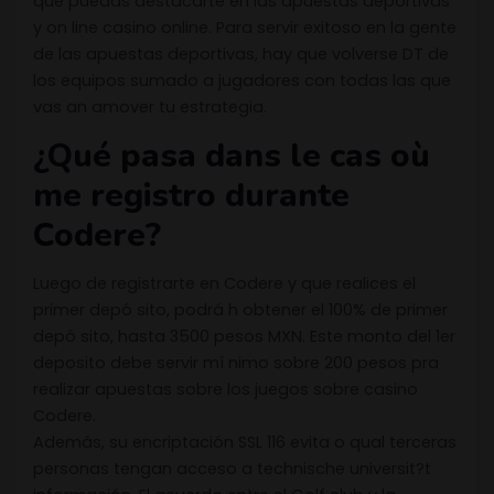
que puedas destacarte en las apuestas deportivas
y on line casino online. Para servir exitoso en la gente
de las apuestas deportivas, hay que volverse DT de
los equipos sumado a jugadores con todas las que
vas an amover tu estrategia.
¿Qué pasa dans le cas où
me registro durante
Codere?
Luego de registrarte en Codere y que realices el
primer depó sito, podrá h obtener el 100% de primer
depó sito, hasta 3500 pesos MXN. Este monto del 1er
deposito debe servir mí nimo sobre 200 pesos pra
realizar apuestas sobre los juegos sobre casino
Codere.
Además, su encriptación SSL 116 evita o qual terceras
personas tengan acceso a technische universit?t