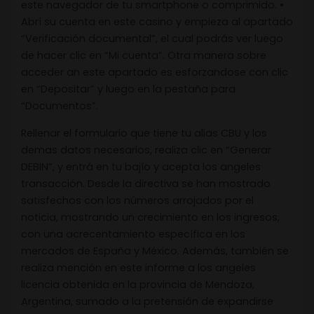
este navegador de tu smartphone o comprimido. •
Abrí su cuenta en este casino y empieza al apartado
“Verificación documental”, el cual podrás ver luego
de hacer clic en “Mi cuenta”. Otra manera sobre
acceder an este apartado es esforzandose con clic
en “Depositar” y luego en la pestaña para
“Documentos”.
Rellenar el formulario que tiene tu alias CBU y los
demas datos necesarios, realiza clic en “Generar
DEBIN”, y entrá en tu bajío y acepta los angeles
transacción. Desde la directiva se han mostrado
satisfechos con los números arrojados por el
noticia, mostrando un crecimiento en los ingresos,
con una acrecentamiento específica en los
mercados de España y México. Además, también se
realiza mención en este informe a los angeles
licencia obtenida en la provincia de Mendoza,
Argentina, sumado a la pretensión de expandirse