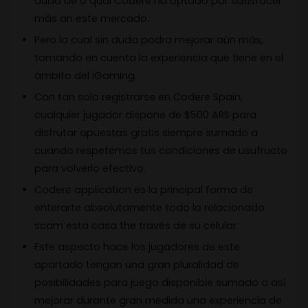
duda de o qual Codere ha optado por satisfacer
más an este mercado.
Pero la cual sin duda podra mejorar aún más,
tomando en cuenta la experiencia que tiene en el
ámbito del iGaming.
Con tan solo registrarse en Codere Spain,
cualquier jugador dispone de $500 ARS para
disfrutar apuestas gratis siempre sumado a
cuando respetemos tus condiciones de usufructo
para volverlo efectivo.
Codere application es la principal forma de
enterarte absolutamente todo lo relacionado
scam esta casa the través de su celular.
Este aspecto hace los jugadores de este
apartado tengan una gran pluralidad de
posibilidades para juego disponible sumado a así
mejorar durante gran medida una experiencia de