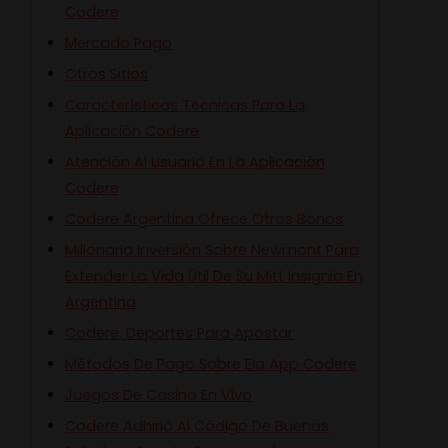
Codere
Mercado Pago
Otros Sitios
Características Técnicas Para La
Aplicación Codere
Atención Al Usuario En La Aplicación
Codere
Codere Argentina Ofrece Otros Bonos
Millonaria Inversión Sobre Newmont Para
Extender La Vida Útil De Su Mitt Insignia En
Argentina
Codere: Deportes Para Apostar
Métodos De Pago Sobre Ela App Codere
Juegos De Casino En Vivo
Codere Adhirió Al Código De Buenas