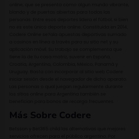
online, que se presenta como algun mundo vibrante,
blando y de puertas abiertas para todas las
personas. Entre esos deportes lidera el fútbol, si bien
no es este único deporte online. Constituida en 2014,
Codere Online se?ala apuestas deportivas sumado
a casinos en línea a través para su sitio net y su
aplicación móvil. Su trabajo se complementa que
tiene la de tu casa matriz, suvenir en España,
Croatia, Argentina, Colombia, México, Panamá y
Uruguay. Basta con incorporar al sitio web Codere
iniciar sesión desde el navegador de dicho aparato.
Las personas o qual juegan regularmente durante
los sitios online para Argentina también se
benefician para bonos de recarga frecuentes.
Más Sobre Codere
Betsson y Bet365 child las alternativas que mejores
servicios ofrecen para el público argentino. Por