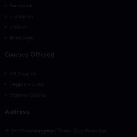
Facebook
Instagram
Linkedin
Whatsapp
Courses Offered
PG Courses
Degree Course
Diploma Course
Address
2nd Floor,Mangalam Tower, Opp Town Bus