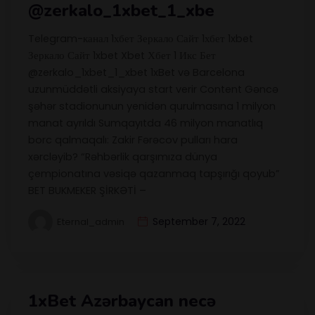
@zerkalo_1xbet_1_xbe
Telegram-канал 1хбет Зеркало Сайт 1хбет 1xbet
Зеркало Сайт 1xbet Xbet Хбет 1 Икс Бет
@zerkalo_1xbet_1_xbet 1xBet və Barcelona
uzunmüddətli aksiyaya start verir Content Gəncə
şəhər stadionunun yenidən qurulmasına 1 milyon
manat ayrıldı Sumqayıtda 46 milyon manatlıq
borc qalmaqalı: Zakir Fərəcov pulları hara
xərcləyib? “Rəhbərlik qarşımıza dünya
çempionatına vəsiqə qazanmaq tapşırığı qoyub”
BET BUKMEKER ŞİRKƏTİ –
September 7, 2022
Eternal_admin
1xBet Azərbaycan necə