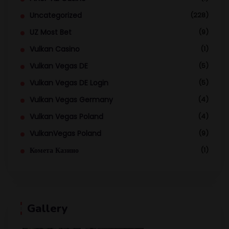
Uncategorized
(228)
UZ Most Bet
(9)
Vulkan Casino
(1)
Vulkan Vegas DE
(5)
Vulkan Vegas DE Login
(5)
Vulkan Vegas Germany
(4)
Vulkan Vegas Poland
(4)
VulkanVegas Poland
(9)
Комета Казино
(1)
Gallery