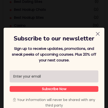
Best Dating Sites
(1)
Best Hookup Chats
(2)
Best Hookup Sites
(2)
Casino
(13)
Casino En Ligne Fr
(1)
Subscribe to our newsletter
Casino Onlina Ca
(1)
Sign up to receive updates, promotions, and
Casino Online Ar
(1)
sneak peeks of upcoming courses. Plus 20% off
Casinò Online It
(1)
your next course.
Casinos
(1)
Codere Argentina
(34)
Codere Italy
(25)
Subscribe Now
Dating App
(1)
Dating Site
(1)
Your information will never be shared with any
FinTech
(1)
third party