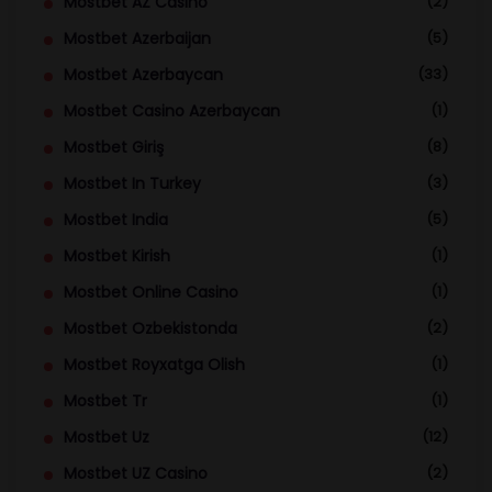
Mostbet AZ Casino
(2)
Mostbet Azerbaijan
(5)
Mostbet Azerbaycan
(33)
Mostbet Casino Azerbaycan
(1)
Mostbet Giriş
(8)
Mostbet In Turkey
(3)
Mostbet India
(5)
Mostbet Kirish
(1)
Mostbet Online Casino
(1)
Mostbet Ozbekistonda
(2)
Mostbet Royxatga Olish
(1)
Mostbet Tr
(1)
Mostbet Uz
(12)
Mostbet UZ Casino
(2)