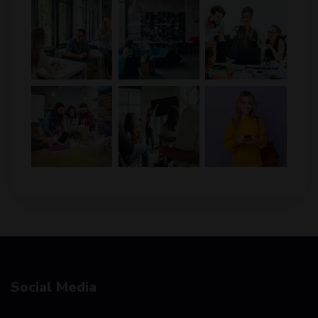
Social Media