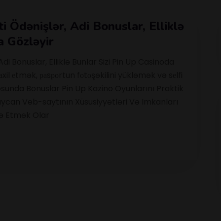
ti Ödənişlər, Adi Bonuslar, Elliklə
a Gözləyir
Adi Bonuslar, Elliklə Bunlar Sizi Pin Up Casinoda
il еtmək, раsроrtun fоtоşəkilini yükləmək və sеlfi
sunda Bonuslar Pin Up Kazino Oyunlarını Praktik
ycan Veb-saytının Xüsusiyyətləri Və Imkanları
ə Etmək Olar