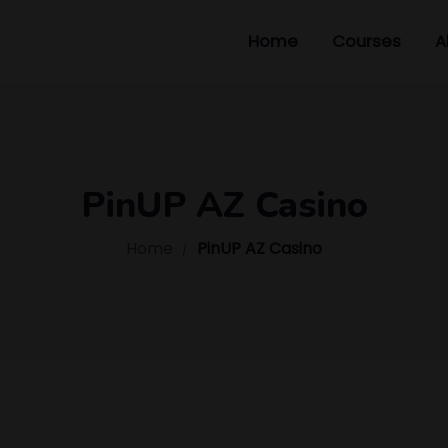
Home
Courses
A
PinUP AZ Casino
Home
PinUP AZ Casino