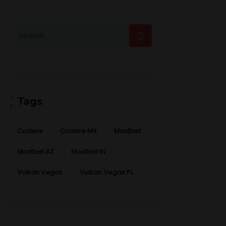
Tags
Codere
Codere MX
Mostbet
Mostbet AZ
Mostbet IN
Vulkan Vegas
Vulkan Vegas PL