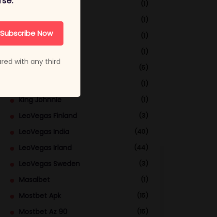
rse.
FinTech
(1)
Hookup
(1)
Subscribe Now
Hookup App
(1)
Hookup Site
(1)
red with any third
India Mostbet
(5)
Kasyno Online PL
(1)
King Johnnie
(1)
LeoVegas Finland
(3)
LeoVegas India
(40)
LeoVegas Irland
(44)
LeoVegas Sweden
(3)
Masalbet
(1)
Mostbet Apk
(15)
Mostbet Az 90
(15)