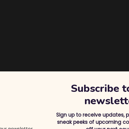
Subscribe t
newslett
Sign up to receive updates, 
sneak peeks of upcoming cou