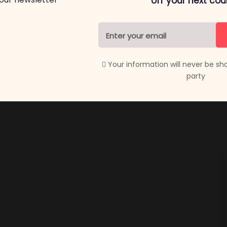
off your next cou
Your information will never be sha
party