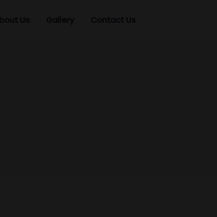
bout Us
Gallery
Contact Us