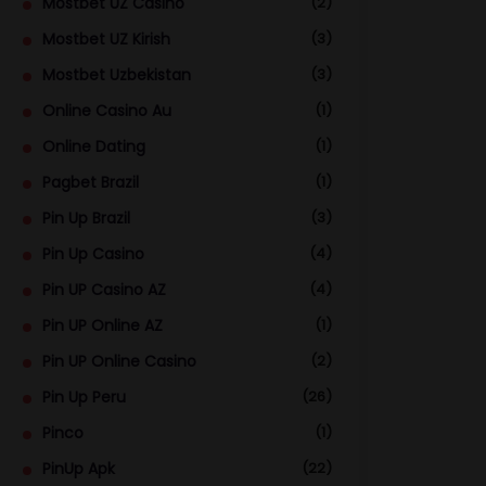
Mostbet UZ Casino
(2)
Mostbet UZ Kirish
(3)
Mostbet Uzbekistan
(3)
Online Casino Au
(1)
Online Dating
(1)
Pagbet Brazil
(1)
Pin Up Brazil
(3)
Pin Up Casino
(4)
Pin UP Casino AZ
(4)
Pin UP Online AZ
(1)
Pin UP Online Casino
(2)
Pin Up Peru
(26)
Pinco
(1)
PinUp Apk
(22)