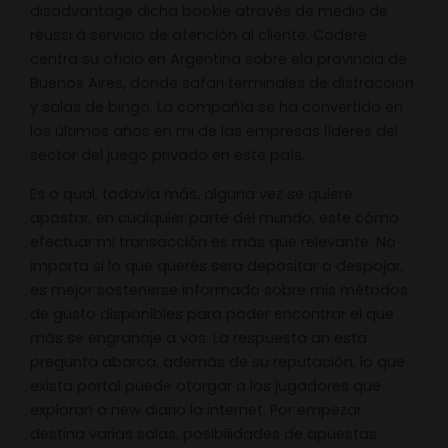
disadvantage dicha bookie através de medio de
réussi à servicio de atención al cliente. Codere
centra su oficio en Argentina sobre ela provincia de
Buenos Aires, donde safari terminales de distraccion
y salas de bingo. La compañía se ha convertido en
los últimos años en mi de las empresas líderes del
sector del juego privado en este país.
Es o qual, todavía más, alguna vez se quiere
apostar, en cualquier parte del mundo, este cómo
efectuar mi transacción es más que relevante. No
importa si lo que querés sera depositar o despojar,
es mejor sostenerse informado sobre mis métodos
de gusto disponibles para poder encontrar el que
más se engranaje a vos. La respuesta an esta
pregunta abarca, además de su reputación, lo que
exista portal puede otorgar a los jugadores que
exploran a new diario la internet. Por empezar
destina varias salas, posibilidades de apuestas