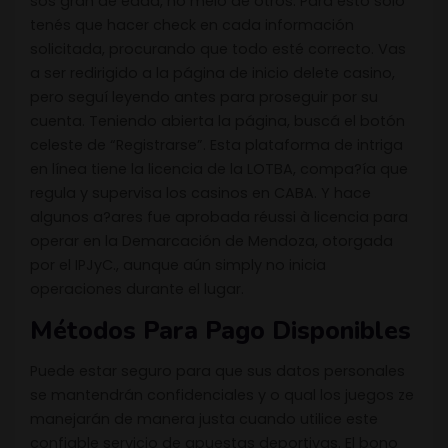
sos gran de edad, no meio de otros. Para esto solo
tenés que hacer check en cada información
solicitada, procurando que todo esté correcto. Vas
a ser redirigido a la página de inicio delete casino,
pero seguí leyendo antes para proseguir por su
cuenta. Teniendo abierta la página, buscá el botón
celeste de “Registrarse”. Esta plataforma de intriga
en línea tiene la licencia de la LOTBA, compa?ía que
regula y supervisa los casinos en CABA. Y hace
algunos a?ares fue aprobada réussi à licencia para
operar en la Demarcación de Mendoza, otorgada
por el IPJyC., aunque aún simply no inicia
operaciones durante el lugar.
Métodos Para Pago Disponibles
Puede estar seguro para que sus datos personales
se mantendrán confidenciales y o qual los juegos ze
manejarán de manera justa cuando utilice este
confiable servicio de apuestas deportivas. El bono