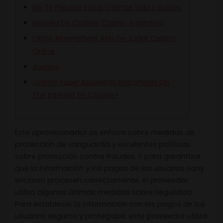
No Te Pierdas Estas Ofertas Sobre Bonos
Reseña De Codere Casino Argentina
Otras Alternativas Afin De Jugar Casino
Online
Juegos
¿cómo Fazer Apuestas Deportivas On
The Internet En Codere?
Este aprovisionador se enfoca sobre medidas de
protección de vanguardia y excelentes políticas
sobre protección contra fraudes. Y para garantizar
que la información y los pagos de los usuarios sony
ericsson procesen correctamente, el proveedor
utiliza algunas últimas medidas sobre seguridad.
Para establecer la información con los pagos de los
usuarios seguros y protegidos, este proveedor utiliza