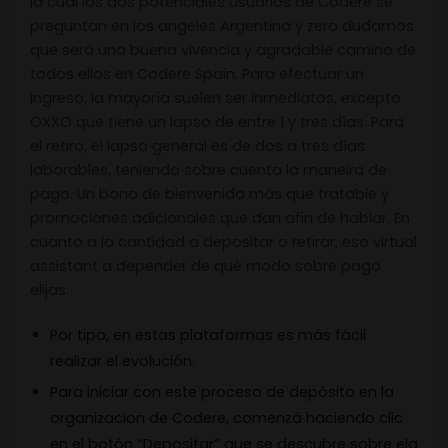
la cual los dos potenciales usuarios de Codere se
preguntan en los angeles Argentina y zero dudamos
que será una buena vivencia y agradable camino de
todos ellos en Codere Spain. Para efectuar un
ingreso, la mayoría suelen ser inmediatos, excepto
OXXO que tiene un lapso de entre 1 y tres días. Para
el retiro, el lapso general es de dos a tres días
laborables, teniendo sobre cuenta la maneira de
pago. Un bono de bienvenida más que tratable y
promociones adicionales que dan afin de hablar. En
cuanto a la cantidad a depositar o retirar, eso virtual
assistant a depender de qué modo sobre pago
elijas.
Por tipo, en estas plataformas es más fácil
realizar el evolución.
Para iniciar con este proceso de depósito en la
organizacion de Codere, comenzá haciendo clic
en el botón “Depositar” que se descubre sobre ela