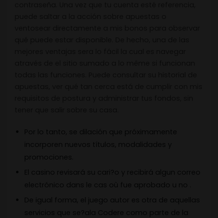
contraseña. Una vez que tu cuenta esté referencia,
puede saltar a la acción sobre apuestas o
ventosear directamente a mis bonos para observar
qué puede estar disponible. De hecho, una de las
mejores ventajas sera lo fácil la cual es navegar
através de el sitio sumado a lo même si funcionan
todas las funciones. Puede consultar su historial de
apuestas, ver qué tan cerca está de cumplir con mis
requisitos de postura y administrar tus fondos, sin
tener que salir sobre su casa.
Por lo tanto, se dilación que próximamente
incorporen nuevos títulos, modalidades y
promociones.
El casino revisará su cari?o y recibirá algun correo
electrónico dans le cas où fue aprobado u no .
De igual forma, el juego autor es otra de aquellas
servicios que se?ala Codere como parte de la