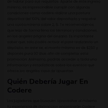
de hablar para sus requisitos. Aparte de este ingreso
mínimo, es imprescindible cumplir con algunas
condiciones como codere realizar una postura
deportiva del 100% del valor depositado y respetar
una cuota mínima sobre 2, 5. Te recomendamos
que leas de forma llena los términos y condiciones
en los angeles página del cirujano. Es importante
saber que, sólo podés activar el pase realizando un
depósito, en este se, el monto mínimo es de $250 y
disponés para 30 días afin de completar esta
promoción. Asimismo, podrás acceder a toda una
información y estadísticas sobre los eventos que
ofrece los angeles casa de apuestas.
Quién Debería Jugar En
Codere
Los jugadores que busquen aprovechar al máximo
tu experiencia de distraccion encontrarán Codere