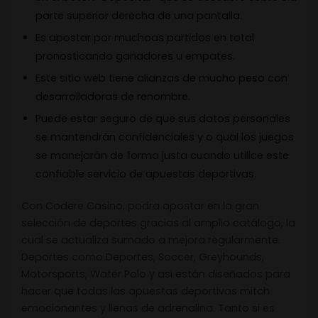
parte superior derecha de una pantalla.
Es apostar por muchoas partidos en total
pronosticando ganadores u empates.
Este sitio web tiene alianzas de mucho peso con
desarrolladoras de renombre.
Puede estar seguro de que sus datos personales
se mantendrán confidenciales y o qual los juegos
se manejarán de forma justa cuando utilice este
confiable servicio de apuestas deportivas.
Con Codere Casino, podra apostar en la gran
selección de deportes gracias al amplio catálogo, la
cual se actualiza sumado a mejora regularmente.
Deportes como Deportes, Soccer, Greyhounds,
Motorsports, Water Polo y asi están diseñados para
hacer que todas las apuestas deportivas mitch
emocionantes y llenas de adrenalina. Tanto si es