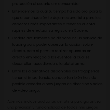
protección al usuario um consumidor.
Entendemos la cual tu tiempo ha sido oro, para lo
que a continuación te dejamos una lista para los
aspectos más importantes a tener en cuenta,
rapines de efectuar su registro en Codere.
Codere actualmente no dispone de un servicio de
loading para poder observar la acción sobre
directo, pero sí permite realizar apuestas en
directo em relação à los eventos la cual se
desarrollan accediendo a la plataforma.
Entre las alternativas disponibles las tragaperras
tienen el importancia, aunque también ha sido
posible acceder a new juegos de direccion y salas
de video bingo.
Además, incluye auditorías de rutina para garantizar
una precisión y funcionalidad de todos mis juegos