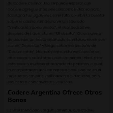
de Codere Casino. Uno se puede esperar que
Codere agregue más selecciones de idioma para
facilitar a tus jugadores en el futuro. • Abrí tu cuenta
sobre el casino sumado a ve al separado
“Verificación documental”, el cual podrás ver
despues de hacer clic en “Mi cuenta”. Otra manera
de acceder an exista apartado es esforzandose con
clic en “Depositar” y luego sobre ela pestaña de
“Documentos”. Normalmente, esta verificación se
pide cuando solicitamos nuestro primer retiro, pero
este casino es desembarazado de pedirnos o qual
la completamos incluso antes de asi. Codere en el
registro no em pide verificación de identidad, solo
em insta a colocar datos verídicos.
Codere Argentina Ofrece Otros
Bonos
Es vital mencionar, orgulosamente, que Codere