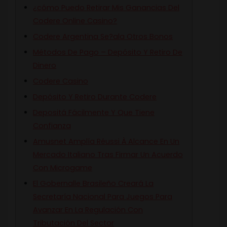
¿cómo Puedo Retirar Mis Ganancias Del
Codere Online Casino?
Codere Argentina Se?ala Otros Bonos
Métodos De Pago – Depósito Y Retiro De
Dinero
Codere Casino
Depósito Y Retiro Durante Codere
Depositá Fácilmente Y Que Tiene
Confianza
Amusnet Amplía Réussi À Alcance En Un
Mercado Italiano Tras Firmar Un Acuerdo
Con Microgame
El Gobernalle Brasileño Creará La
Secretaría Nacional Para Juegos Para
Avanzar En La Regulación Con
Tributación Del Sector