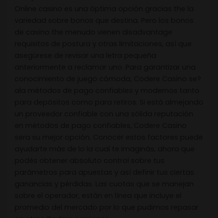
Online casino es una óptima opción gracias the la
variedad sobre bonos que destina. Pero los bonos
de casino the menudo vienen disadvantage
requisitos de postura y otras limitaciones, así que
asegúrese de revisar una letra pequeña
anteriormente a reclamar uno. Para garantizar una
conocimiento de juego cómoda, Codere Casino se?
ala métodos de pago confiables y modernos tanto
para depósitos como para retiros. Si está almejando
un proveedor confiable con una sólida reputación
en métodos de pago confiables, Codere Casino
sera su mejor opción. Conocer estos factores puede
ayudarte más de lo la cual te imaginás, ahora que
podés obtener absoluto control sobre tus
parámetros para apuestas y así definir tus ciertas
ganancias y pérdidas. Las cuotas que se manejan
sobre el operador, están en línea que incluye el
promedio del mercado por lo que pudimos repasar