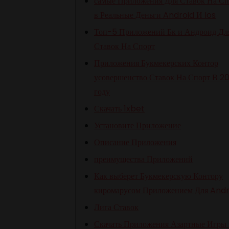
самые Приложения Для Ставок На Сп
в Реальные Деньги Android И Ios
Топ-5 Приложений Бк и Андроид Дл
Ставок На Спорт
Приложения Букмекерских Контор
усовершенство Ставок На Спорт В 2
году
Скачать 1xbet
Установите Приложение
Описание Приложения
преимущества Приложений
Как выберет Букмекерскую Контору
киромарусом Приложением Для Andr
Лига Ставок
Скачать Приложения Азартные Игры 