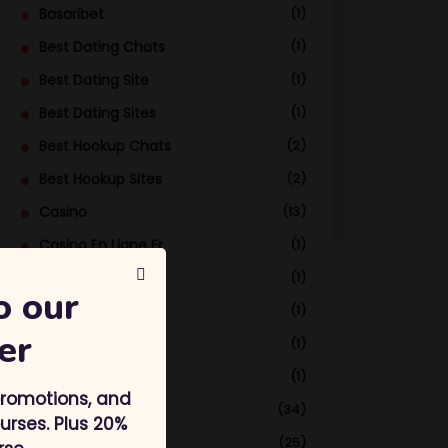
Basaribet
(1)
Best Dating Chats
(1)
Best Dating Site
(1)
Best Dating Sites
(1)
Best Hookup Chats
(2)
Best Hookup Sites
(2)
Casino
(13)
Casino En Ligne Fr
(1)
Casino Onlina Ca
(1)
o our
Casino Online Ar
(1)
er
Casinò Online It
(1)
Casinos
(1)
promotions, and
Codere Argentina
(34)
rses. Plus 20%
Codere Italy
(25)