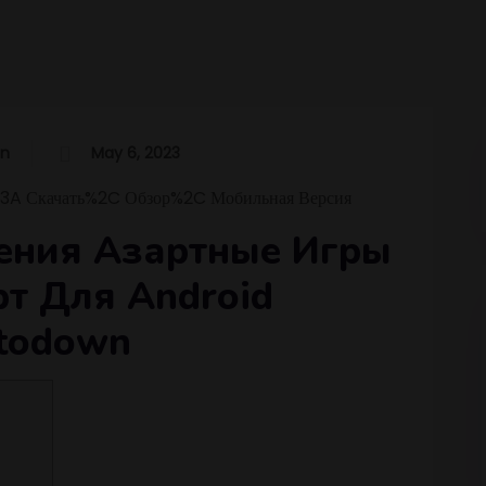
in
May 6, 2023
%3A Скачать%2C Обзор%2C Мобильная Версия
ения Азартные Игры
рт Для Android
todown