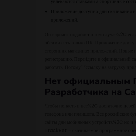
увлекаются ставками а спортивные состя
Приложение доступно дли скачивания н
приложений.
Он вариант подойдет а том случае%2C есл
обеими есть только ПК. Приложение досту
сторонних магазинах приложений. Новые п
регистрацию. Перейдите в официальный са
работать. Потому” “ссылку на загрузку пр
Нет официальным 
Разработчика на Са
Чтобы попасть и нее%2C достаточно перей
телефона или планшета. Все российские бу
сайты дли мобильных устройств%2C но и 
TrackBet – скачиваемое программное обесп