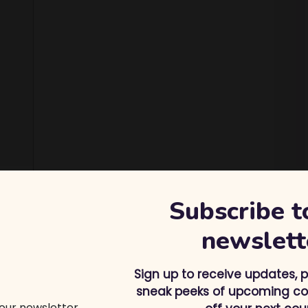
Subscribe t
newslett
а%3F
Sign up to receive updates, 
sneak peeks of upcoming cou