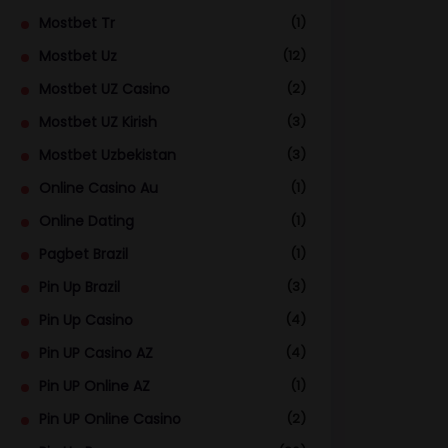
Mostbet Tr
(1)
Mostbet Uz
(12)
Mostbet UZ Casino
(2)
Mostbet UZ Kirish
(3)
Mostbet Uzbekistan
(3)
Online Casino Au
(1)
Online Dating
(1)
Pagbet Brazil
(1)
Pin Up Brazil
(3)
Pin Up Casino
(4)
Pin UP Casino AZ
(4)
Pin UP Online AZ
(1)
Pin UP Online Casino
(2)