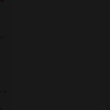
орт
я
024
oid
и