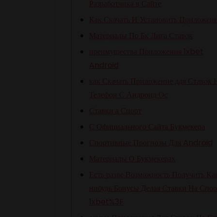
Разработчика в Сайте
Как Скачать И Установить Приложен
Материалы По Бк Лига Ставок
преимущества Приложения 1xbet
Android
как Скачать Приложение ддя Ставок 
Телефон С Андроид Ос
Ставки а Спорт
С Официального Сайта Букмекера
Спортивные Прогнозы Для Android
Материалы О Букмекерах
Есть разве Возможность Получить Ка
нибудь Бонусы Делая Ставки На Спор
1xbet%3F