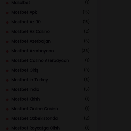
Masalbet
(1)
Mostbet Apk
(15)
Mostbet Az 90
(15)
Mostbet AZ Casino
(2)
Mostbet Azerbaijan
(5)
Mostbet Azerbaycan
(33)
Mostbet Casino Azerbaycan
(1)
Mostbet Giriş
(8)
Mostbet In Turkey
(3)
Mostbet India
(5)
Mostbet Kirish
(1)
Mostbet Online Casino
(1)
Mostbet Ozbekistonda
(2)
Mostbet Royxatga Olish
(1)