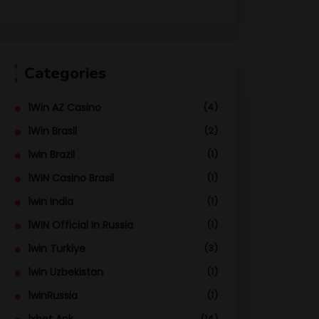
Categories
1Win AZ Casino
(4)
1Win Brasil
(2)
1win Brazil
(1)
1WIN Casino Brasil
(1)
1win India
(1)
1WIN Official In Russia
(1)
1win Turkiye
(3)
1win Uzbekistan
(1)
1winRussia
(1)
(14)