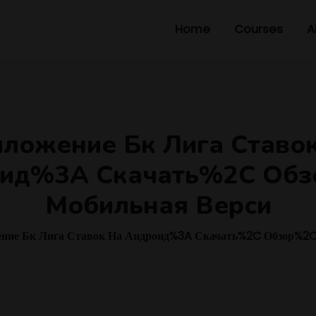
Home
Courses
A
ложение Бк Лига Ставо
ид%3A Скачать%2C Об
Мобильная Верси
ние Бк Лига Ставок На Андроид%3A Скачать%2C Обзор%2C