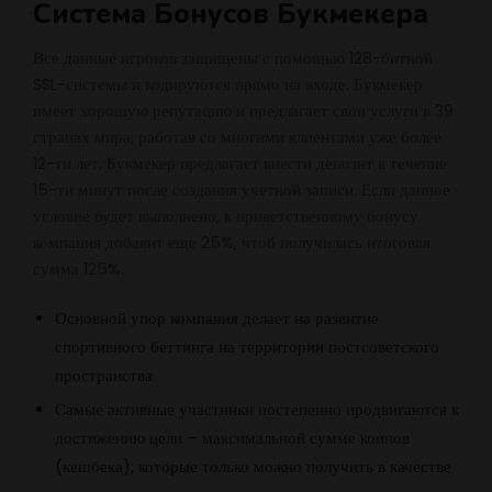
Система Бонусов Букмекера
Все данные игроков защищены с помощью 128-битной
SSL-системы и кодируются прямо на входе. Букмекер
имеет хорошую репутацию и предлагает свои услуги в 39
странах мира, работая со многими клиентами уже более
12-ти лет. Букмекер предлагает внести депозит в течение
15-ти минут после создания учетной записи. Если данное
условие будет выполнено, к приветственному бонусу
компания добавит еще 25%, чтоб получилась итоговая
сумма 125%.
Основной упор компания делает на развитие
спортивного беттинга на территории постсоветского
пространства.
Самые активные участники постепенно продвигаются к
достижению цели – максимальной сумме коинов
(кешбека), которые только можно получить в качестве