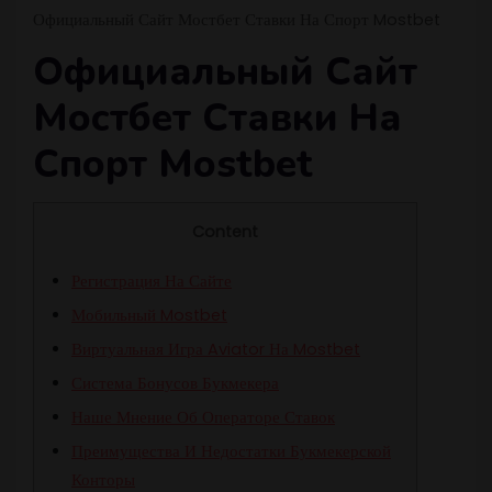
Официальный Сайт Мостбет Ставки На Спорт Mostbet
Официальный Сайт
Мостбет Ставки На
Спорт Mostbet
Content
Регистрация На Сайте
Мобильный Mostbet
Виртуальная Игра Aviator На Mostbet
Система Бонусов Букмекера
Наше Мнение Об Операторе Ставок
Преимущества И Недостатки Букмекерской
Конторы