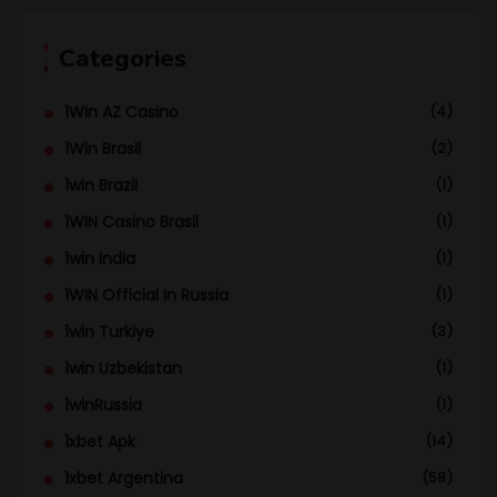
Categories
1Win AZ Casino
(4)
1Win Brasil
(2)
1win Brazil
(1)
1WIN Casino Brasil
(1)
1win India
(1)
1WIN Official In Russia
(1)
1win Turkiye
(3)
1win Uzbekistan
(1)
1winRussia
(1)
1xbet Apk
(14)
1xbet Argentina
(58)