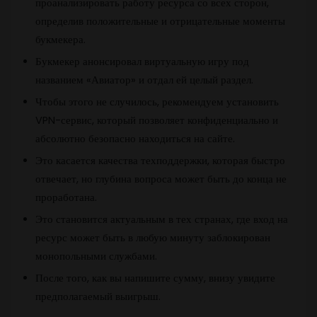
проанализировать работу ресурса со всех сторон,
определив положительные и отрицательные моменты
букмекера.
Букмекер анонсировал виртуальную игру под
названием «Авиатор» и отдал ей целый раздел.
Чтобы этого не случилось, рекомендуем установить
VPN-сервис, который позволяет конфиденциально и
абсолютно безопасно находиться на сайте.
Это касается качества техподдержки, которая быстро
отвечает, но глубина вопроса может быть до конца не
проработана.
Это становится актуальным в тех странах, где вход на
ресурс может быть в любую минуту заблокирован
монопольными службами.
После того, как вы напишите сумму, внизу увидите
предполагаемый выигрыш.