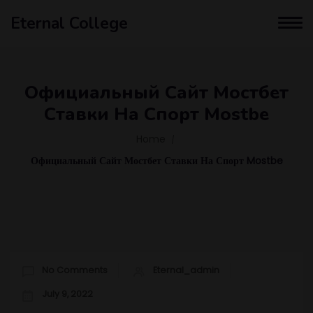
Eternal College
Официальный Сайт Мостбет
Ставки На Спорт Mostbe
Home
Официальный Сайт Мостбет Ставки На Спорт Mostbe
No Comments
Eternal_admin
July 9, 2022