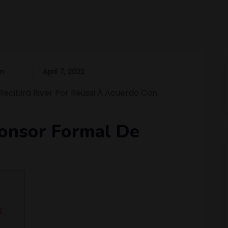
in
April 7, 2022
Recibirá River Por Réussi À Acuerdo Con
onsor Formal De
r