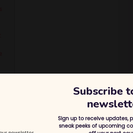
s
r
e
Subscribe t
ue
s
newslett
ue
Sign up to receive updates, 
sneak peeks of upcoming cou
e