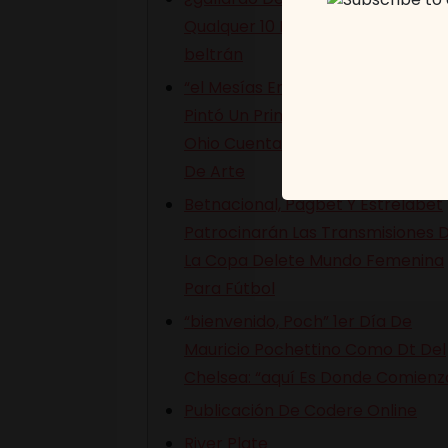
Qualquer 10 Hinchas Quieren A Bo
beltrán
“el Mesías En La Ciudad” El Actor
Pintó Un Primer Mural Para Messi
Ohio Cuenta Cómo Imaginó Su O
De Arte
Betnacional, Pagbet Y Estrelabet
Patrocinarán Las Transmisiones 
La Copa Delete Mundo Femenina
Para Fútbol
“bienvenido, Poch” 1er Día De
Mauricio Pochettino Como Dt Del
Chelsea: “aquí Es Donde Comienz
Publicación De Codere Online
River Plate