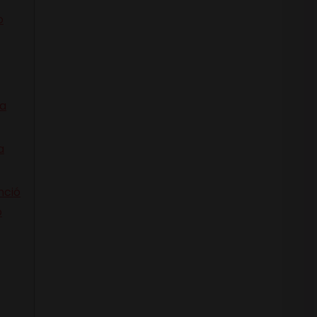
o
La
a
nció
o