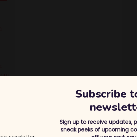
й
ы,
ка и
Subscribe t
newslett
ляет осуществлять оплату через Uzcard. Причем
Sign up to receive updates, 
00 сума, а минимально возможная ставка равняется
sneak peeks of upcoming cou
 ниже опции ставок гарантируют, что игроки из