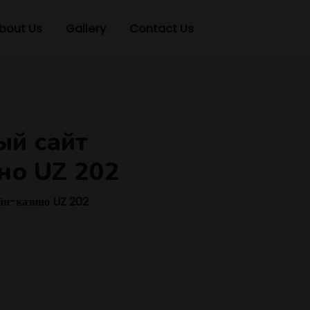
bout Us
Gallery
Contact Us
ый сайт
но UZ 202
йн-казино UZ 202