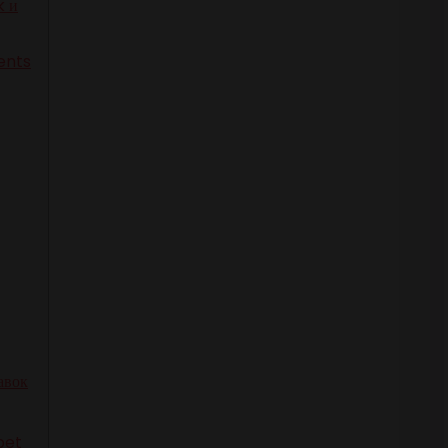
k и
ents
авок
bet