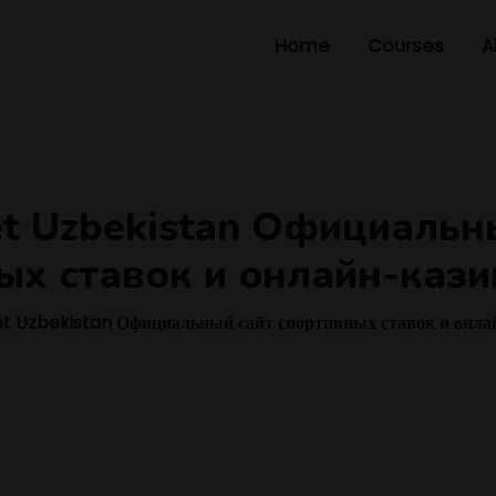
Home
Courses
A
t Uzbekistan Официальн
ых ставок и онлайн-кази
t Uzbekistan Официальный сайт спортивных ставок и онла