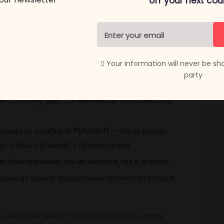
off your next cou
 от игры на Mostbet, делая ставки на спорт и игры в
нформации о каждой задействованной функции
же опциями. В течение 30 дней после получения
 суммы бонуса, чтобы вывести его на свой личный
накопителе должно иметь коэффициенты не менее
Your information will never be sha
party
 быть включены, не ограничено.
ет, поэтому даже для начинающего пользователя,
 ставка на платформе Playtech — это не просто
ное острых ощущений и предвкушения.
л обналичивание тем же методом, что и депозит.
авок на заранее определенное количество исходов
ажатия на значок «Загрузить для iOS» в левом