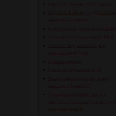
Бонус для ставок на спорт и казино
Устройства Android, поддерживающи
приложение Mostbet
Казино, слоты и другие игры от Mos
Системные требования для Android
Ставки на виртуальный спорт в
приложении Mostbet
Игровые автоматы
Ставки на виртуальный спорт
Почему стоит выбрать мобильное
приложение Mostbet?
Обзор букмекера 1xBet : бонусы,
приложения, регистрация, техподдерж
другая информация