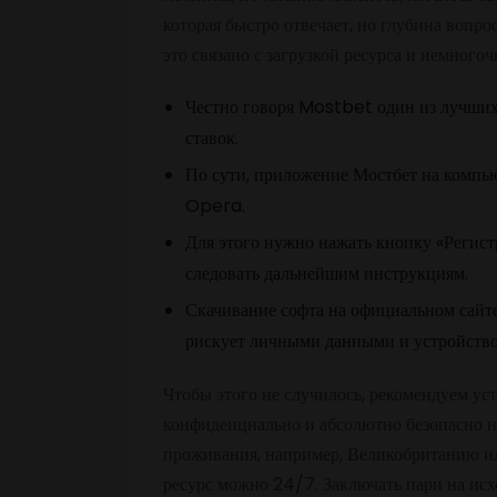
которая быстро отвечает, но глубина вопро
это связано с загрузкой ресурса и немно
Честно говоря Mostbet один из лучших
ставок.
По сути, приложение Мостбет на компью
Opera.
Для этого нужно нажать кнопку «Регистр
следовать дальнейшим инструкциям.
Скачивание софта на официальном сайте
рискует личными данными и устройство
Чтобы этого не случилось, рекомендуем ус
конфиденциально и абсолютно безопасно на
проживания, например, Великобританию ил
ресурс можно 24/7. Заключать пари на ис