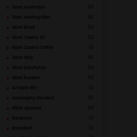
1xbet Azerbajan
(2)
1xbet Azerbaydjan
(5)
1xbet Brazil
(3)
1xbet Casino AZ
(2)
1xbet Casino Online
(1)
1xbet Giriş
(6)
1xbet Kazahstan
(4)
1xbet Russian
(3)
AZ Most BET
(1)
Azerbajany Mostbet
(3)
B1bet Apostas
(3)
Bankobet
(1)
Basaribet
(1)