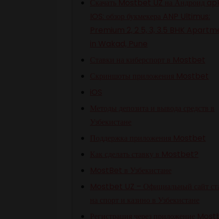
Скачать Mostbet UZ на Андроид ap
IOS: обзор букмекера ANP Ultimus:
Premium 2, 2 5, 3, 3.5 BHK Apartm
in Wakad, Pune
Ставки на киберспорт в Mostbet
Скриншоты приложения Mostbet
iOS
Методы депозита и вывода средств в
Узбекистане
Поддержка приложения Mostbet
Как сделать ставку в Mostbet?
MostBet в Узбекистане
Mostbet UZ – Официальный сайт ст
на спорт и казино в Узбекистане
Регистрация через приложение Most