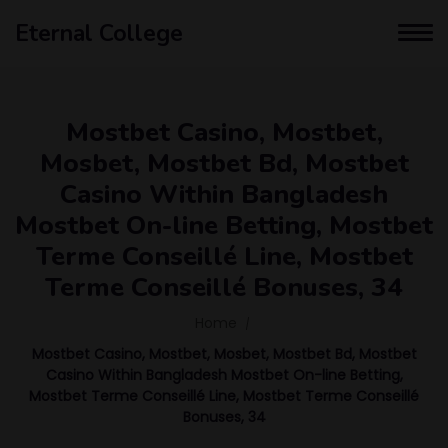
Eternal College
Mostbet Casino, Mostbet,
Mosbet, Mostbet Bd, Mostbet
Casino Within Bangladesh
Mostbet On-line Betting, Mostbet
Terme Conseillé Line, Mostbet
Terme Conseillé Bonuses, 34
Home
Mostbet Casino, Mostbet, Mosbet, Mostbet Bd, Mostbet
Casino Within Bangladesh Mostbet On-line Betting,
Mostbet Terme Conseillé Line, Mostbet Terme Conseillé
Bonuses, 34