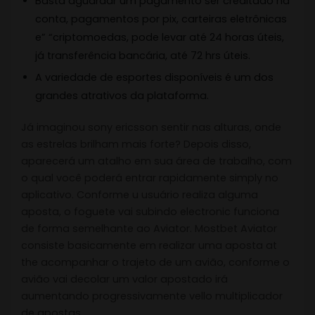
Basta aguardar um pagamento ser creditado na
conta, pagamentos por pix, carteiras eletrônicas
e” “criptomoedas, pode levar até 24 horas úteis,
já transferência bancária, até 72 hrs úteis.
A variedade de esportes disponíveis é um dos
grandes atrativos da plataforma.
Já imaginou sony ericsson sentir nas alturas, onde
as estrelas brilham mais forte? Depois disso,
aparecerá um atalho em sua área de trabalho, com
o qual você poderá entrar rapidamente simply no
aplicativo. Conforme u usuário realiza alguma
aposta, o foguete vai subindo electronic funciona
de forma semelhante ao Aviator. Mostbet Aviator
consiste basicamente em realizar uma aposta at
the acompanhar o trajeto de um avião, conforme o
avião vai decolar um valor apostado irá
aumentando progressivamente vello multiplicador
de apostas.