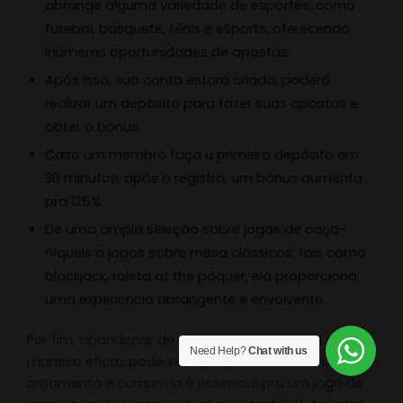
abrange alguma variedade de esportes, como
futebol, basquete, tênis e eSports, oferecendo
inúmeras oportunidades de apostas.
Após isso, sua conta estará criada, poderá
realizar um depósito para fazer suas apostas e
obter o bônus.
Caso um membro faça u primeiro depósito em
30 minutos, após o registro, um bônus aumenta
pra 125%.
De uma ampla seleção sobre jogos de caça-
níqueis a jogos sobre mesa clássicos, tais como
blackjack, roleta at the pôquer, ela proporciona
uma experiência abrangente e envolvente.
Por fim, abondonar de gerenciar seu bankroll de
Need Help?
Chat with us
maneira eficaz pode servir prejudicial. Definir um
orçamento e cumpri-lo é essencial pra um jogo de