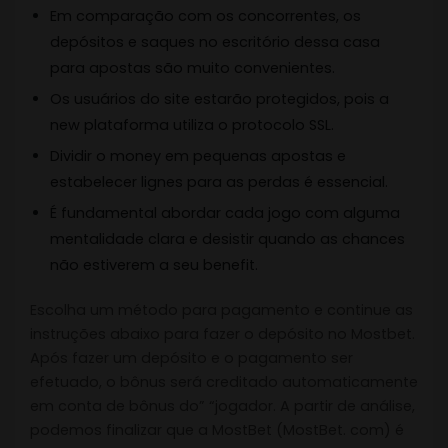
Em comparação com os concorrentes, os
depósitos e saques no escritório dessa casa
para apostas são muito convenientes.
Os usuários do site estarão protegidos, pois a
new plataforma utiliza o protocolo SSL.
Dividir o money em pequenas apostas e
estabelecer lignes para as perdas é essencial.
É fundamental abordar cada jogo com alguma
mentalidade clara e desistir quando as chances
não estiverem a seu benefit.
Escolha um método para pagamento e continue as
instruções abaixo para fazer o depósito no Mostbet.
Após fazer um depósito e o pagamento ser
efetuado, o bônus será creditado automaticamente
em conta de bônus do” “jogador. A partir de análise,
podemos finalizar que a MostBet (MostBet. com) é