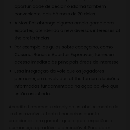
oportunidade de decidir o idioma também
conveniente, pois há mais de 20 deles.
A MostBet abrange alguma ampla gama para
esportes, atendendo a new diversos interesses at
the preferências.
Por exemplo, as guias sobre cabeçalho, como
Cassino, Bônus e Apostas Esportivas, fornecem
acesso imediato às principais áreas de interesse.
Essa integração da voie que os jogadores
permaneçam envolvidos at the tomem decisões
informadas fundamentada na ação ao vivo que
estão assistindo.
Acredito firmemente simply no estabelecimento de
limites razoáveis, tanto financeiros quanto
emocionais, pra garantir que a great experiência
permaneça agradável e gerenciável. Para obter