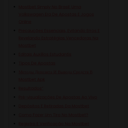
Mostbet Simply No Brasil: Uma
Volkswagen Era De Apostas E Jogos
Online
Precauções Essenciais, Evitando Erros E
Revelando Estratégias Vencedoras Na
Mostbet
Editais Auxílios Estudantis
Tipos De Apostas
Методы Депозита И Вывода Средств В
Mostbet Apk
Resultados”
Pré-visualizações De Apostas Ao Vivo
Depósitos E Retiradas Da Mostbet
Como Fazer Um Tiro No Mostbet?
Registro E Verificação Na Mostbet