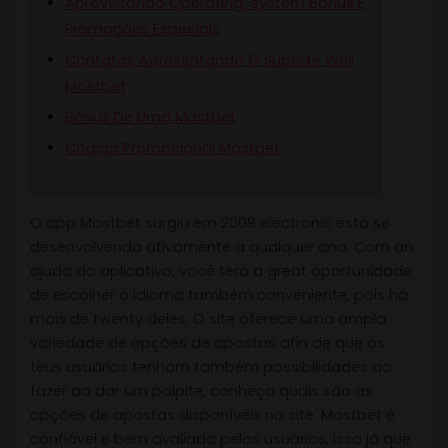
Aproveitando Operating-system Bônus E
Promoções Especiais
Contatos Apresentando O Suporte Weil
Mostbet
Bônus De Uma Mostbet
Código Promocional Mostbet
O app Mostbet surgiu em 2009 electronic está se
desenvolvendo ativamente a qualquer ano. Com an
ajuda do aplicativo, você terá a great oportunidade
de escolher o idioma também conveniente, pois há
mais de twenty deles. O site oferece uma ampla
variedade de opções de apostas afin de que os
teus usuários tenham também possibilidades ao
fazer ao dar um palpite, conheça quais são as
opções de apostas disponíveis no site. Mostbet é
confiável e bem avaliada pelos usuários, isso já que