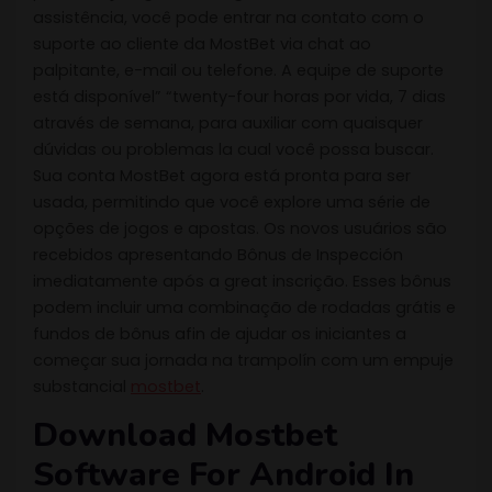
assistência, você pode entrar na contato com o
suporte ao cliente da MostBet via chat ao
palpitante, e-mail ou telefone. A equipe de suporte
está disponível” “twenty-four horas por vida, 7 dias
através de semana, para auxiliar com quaisquer
dúvidas ou problemas la cual você possa buscar.
Sua conta MostBet agora está pronta para ser
usada, permitindo que você explore uma série de
opções de jogos e apostas. Os novos usuários são
recebidos apresentando Bônus de Inspección
imediatamente após a great inscrição. Esses bônus
podem incluir uma combinação de rodadas grátis e
fundos de bônus afin de ajudar os iniciantes a
começar sua jornada na trampolín com um empuje
substancial
mostbet
.
Download Mostbet
Software For Android In