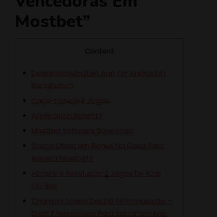
Vencedoras Em
Mostbet”
Content
Download Mostbet App For Android In
Bangladesh
Caça-níqueis E Jogos
Application Benefits
Mostbet Software Download
Como Obter Um Bônus Na Casa Para
Aposta Mostbet?
Abrace A Revolução 2 Jogos De Azar
On-line
Chargers Vivem Dor Da Reformulação –
Draft É Necessário Para Salvar Um Ano