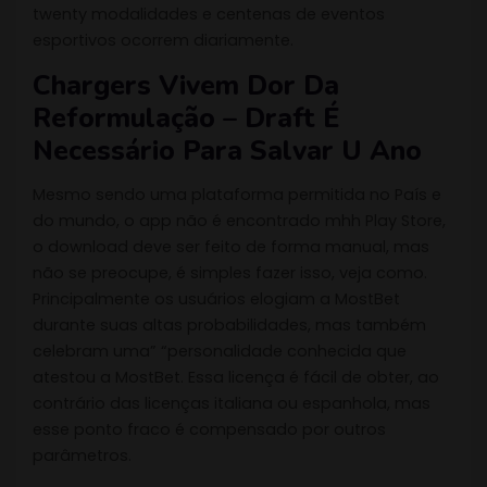
twenty modalidades e centenas de eventos
esportivos ocorrem diariamente.
Chargers Vivem Dor Da
Reformulação – Draft É
Necessário Para Salvar U Ano
Mesmo sendo uma plataforma permitida no País e
do mundo, o app não é encontrado mhh Play Store,
o download deve ser feito de forma manual, mas
não se preocupe, é simples fazer isso, veja como.
Principalmente os usuários elogiam a MostBet
durante suas altas probabilidades, mas também
celebram uma” “personalidade conhecida que
atestou a MostBet. Essa licença é fácil de obter, ao
contrário das licenças italiana ou espanhola, mas
esse ponto fraco é compensado por outros
parâmetros.