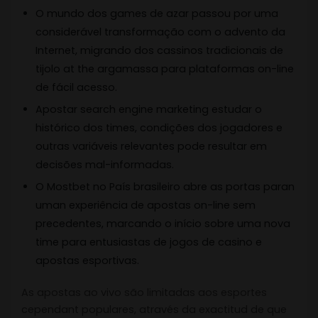
O mundo dos games de azar passou por uma
considerável transformação com o advento da
Internet, migrando dos cassinos tradicionais de
tijolo at the argamassa para plataformas on-line
de fácil acesso.
Apostar search engine marketing estudar o
histórico dos times, condições dos jogadores e
outras variáveis relevantes pode resultar em
decisões mal-informadas.
O Mostbet no País brasileiro abre as portas paran
uman experiência de apostas on-line sem
precedentes, marcando o início sobre uma nova
time para entusiastas de jogos de casino e
apostas esportivas.
As apostas ao vivo são limitadas aos esportes
cependant populares, através da exactitud de que