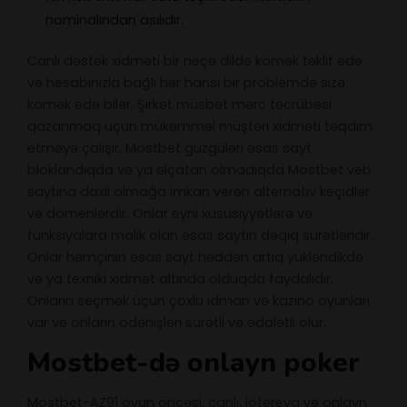
nominalından asılıdır.
Canlı dəstək xidməti bir neçə dildə kömək təklif edə
və hesabınızla bağlı hər hansı bir problemdə sizə
kömək edə bilər. Şirkət müsbət mərc təcrübəsi
qazanmaq üçün mükəmməl müştəri xidməti təqdim
etməyə çalışır. Mostbet güzgüləri əsas sayt
bloklandıqda və ya əlçatan olmadıqda Mostbet veb
saytına daxil olmağa imkan verən alternativ keçidlər
və domenlərdir. Onlar eyni xüsusiyyətlərə və
funksiyalara malik olan əsas saytın dəqiq surətləridir.
Onlar həmçinin əsas sayt həddən artıq yükləndikdə
və ya texniki xidmət altında olduqda faydalıdır.
Onların seçmək üçün çoxlu idman və kazino oyunları
var və onların ödənişləri sürətli və ədalətli olur.
Mostbet-də onlayn poker
Mostbet-AZ91 oyun öncəsi, canlı, lotereya və onlayn