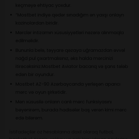
keçməyə ehtiyac yoxdur.
“Mostbet indiyə qədər sınadığım ən yaxşı onlayn
kazinolardan biridir.
Mərclər intizamın xüsusiyyətləri nəzərə alınmaqla
edilməlidir.
Bununla belə, təyyarə qəzaya uğramazdan əvvəl
nağd pul çıxartmalısınız, əks halda mərcinizi
itirəcəksiniz.Mostbet Aviator bacarıq və şans tələb
edən bir oyundur.
Mostbet AZ-90 Azərbaycanda yerləşən aparıcı
mərc və oyun şirkətidir.
Mən xüsusilə onların canlı mərc funksiyasını
bəyənirəm, burada hadisələr baş verən kimi mərc
edə bilərəm.
İstifadəçilər öz hesablarına daxil olaraq futbol,