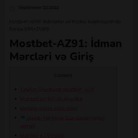
September 22, 2022
Mostbet-AZ90 Bukmeker və Kazino Azərbaycanda
Bonus 550+250FS
Mostbet-AZ91: İdman
Mərcləri və Giriş
Content
Telefon Qeydiyyatı Mostbet-AZ91
Mostbet AZ-90-da əmsallar
İdmana Risksiz mərc edin!
Şirkətin hər hansı özəl xüsusiyyətləri
varmı?
Mostbet AZ 91 Poker