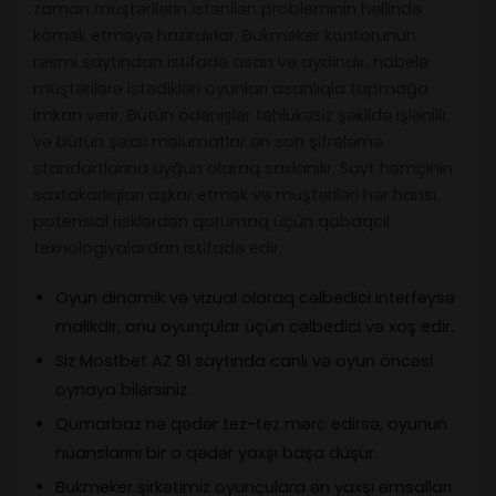
zaman müştərilərin istənilən probleminin həllində
kömək etməyə hazırdırlar. Bukmeker kontorunun
rəsmi saytından istifadə asan və aydındır, habelə
müştərilərə istədikləri oyunları asanlıqla tapmağa
imkan verir. Bütün ödənişlər təhlükəsiz şəkildə işlənilir
və bütün şəxsi məlumatlar ən son şifrələmə
standartlarına uyğun olaraq saxlanılır. Sayt həmçinin
saxtakarlıqları aşkar etmək və müştəriləri hər hansı
potensial risklərdən qorumaq üçün qabaqcıl
texnologiyalardan istifadə edir.
Oyun dinamik və vizual olaraq cəlbedici interfeysə
malikdir, onu oyunçular üçün cəlbedici və xoş edir.
Siz Mostbet AZ 91 saytında canlı və oyun öncəsi
oynaya bilərsiniz.
Qumarbaz nə qədər tez-tez mərc edirsə, oyunun
nüanslarını bir o qədər yaxşı başa düşür.
Bukmeker şirkətimiz oyunçulara ən yaxşı əmsalları