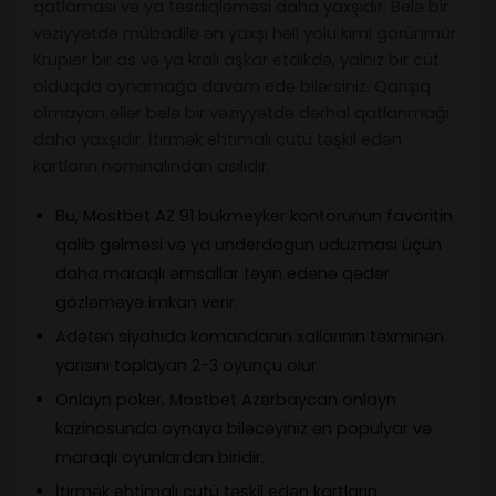
qatlaması və ya təsdiqləməsi daha yaxşıdır. Belə bir
vəziyyətdə mübadilə ən yaxşı həll yolu kimi görünmür.
Krupier bir as və ya kralı aşkar etdikdə, yalnız bir cüt
olduqda oynamağa davam edə bilərsiniz. Qarışıq
olmayan əllər belə bir vəziyyətdə dərhal qatlanmağı
daha yaxşıdır. İtirmək ehtimalı cütü təşkil edən
kartların nominalından asılıdır.
Bu, Mostbet AZ 91 bukmeyker kontorunun favoritin
qalib gəlməsi və ya underdogun uduzması üçün
daha maraqlı əmsallar təyin edənə qədər
gözləməyə imkan verir.
Adətən siyahıda komandanın xallarının təxminən
yarısını toplayan 2-3 oyunçu olur.
Onlayn poker, Mostbet Azərbaycan onlayn
kazinosunda oynaya biləcəyiniz ən populyar və
maraqlı oyunlardan biridir.
İtirmək ehtimalı cütü təşkil edən kartların