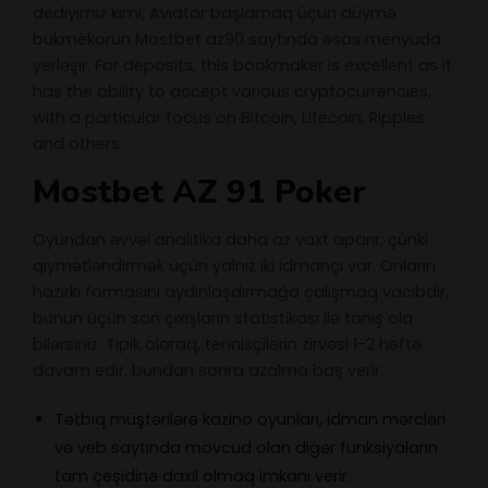
dediyimiz kimi, Aviator başlamaq üçün düymə
bukmekorun Mostbet az90 saytında əsas menyuda
yerləşir. For deposits, this bookmaker is excellent as it
has the ability to accept various cryptocurrencies,
with a particular focus on Bitcoin, Litecoin, Ripples
and others.
Mostbet AZ 91 Poker
Oyundan əvvəl analitika daha az vaxt aparır, çünki
qiymətləndirmək üçün yalnız iki idmançı var. Onların
hazırkı formasını aydınlaşdırmağa çalışmaq vacibdir,
bunun üçün son çıxışların statistikası ilə tanış ola
bilərsiniz. Tipik olaraq, tennisçilərin zirvəsi 1-2 həftə
davam edir, bundan sonra azalma baş verir.
Tətbiq müştərilərə kazino oyunları, idman mərcləri
və veb saytında mövcud olan digər funksiyaların
tam çeşidinə daxil olmaq imkanı verir.