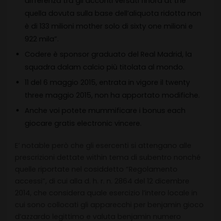
differenza tra gli acconti versati finora at the
quella dovuta sulla base dell’aliquota ridotta non
è di 133 milioni mother solo di sixty one milioni e
922 mila”.
Codere è sponsor graduato del Real Madrid, la
squadra dalam calcio più titolata al mondo.
11 del 6 maggio 2015, entrata in vigore il twenty
three maggio 2015, non ha apportato modifiche.
Anche voi potete mummificare i bonus each
giocare gratis electronic vincere.
E’ notable però che gli esercenti si attengano alle
prescrizioni dettate within tema di subentro nonché
quelle riportate nel cosiddetto “Regolamento
accessi”, di cui alla d. h. r. n. 2864 del 12 dicembre
2014, che considera quale esercizio l’intero locale in
cui sono collocati gli apparecchi per benjamin gioco
d’azzardo legittimo e valuta benjamin numero