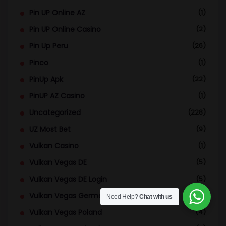
Pin UP Online AZ
(1)
Pin UP Online Casino
(2)
Pin Up Peru
(26)
Pinco
(1)
PinUp Apk
(22)
PinUP AZ Casino
(1)
Uncategorized
(228)
UZ Most Bet
(9)
Vulkan Casino
(1)
Vulkan Vegas DE
(5)
Vulkan Vegas DE Login
(5)
Vulkan Vegas Germany
(4)
Need Help?
Chat with us
Vulkan Vegas Poland
(4)