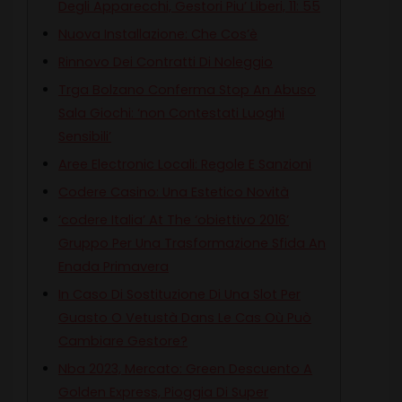
Degli Apparecchi, Gestori Piu’ Liberi, 11: 55
Nuova Installazione: Che Cos’è
Rinnovo Dei Contratti Di Noleggio
Trga Bolzano Conferma Stop An Abuso
Sala Giochi: ‘non Contestati Luoghi
Sensibili’
Aree Electronic Locali: Regole E Sanzioni
Codere Casino: Una Estetico Novità
‘codere Italia’ At The ‘obiettivo 2016’
Gruppo Per Una Trasformazione Sfida An
Enada Primavera
In Caso Di Sostituzione Di Una Slot Per
Guasto O Vetustà Dans Le Cas Où Può
Cambiare Gestore?
Nba 2023, Mercato: Green Descuento A
Golden Express, Pioggia Di Super