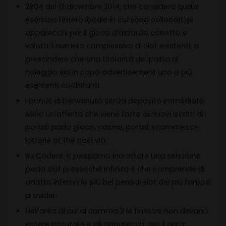
2864 del 12 dicembre 2014, che considera quale
esercizio l’intero locale in cui sono collocati gli
apparecchi per il gioco d’azzardo corretto e
valuta il numero complessivo di slot esistenti, a
prescindere che una titolarità del patto di
noleggio sia in capo advertisement uno o più
esercenti coabitanti.
I bonus di benvenuto senza deposito immediato
sono un’offerta che viene fatta ai nuovi iscritti di
portali pada gioco, casino, portali scommesse,
lotterie at the così via.
Su Codere. it possiamo incrociare una selezione
pada slot pressochè infinita e che comprende al
adatto interno le più bei periodi slot dei più famosi
provider.
Nell’area di cui al comma 2 le finestre non devono
essere oscurate e gli apparecchi per il gara