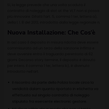
Sì, la legge prevede che una volta scaduto il
contratto di noleggio di slot at the VLT non si possa
più rinnovare. Difatti l’art. 5, comma 1 ter, lettera a),
della l. l. 8 del 2013, introdotto dalla legge regionale n.
Nuova Installazione: Che Cos’è
In así caso il deposito in misura ridotta deve essere
commisurato ad un terzo della sanzione inflitta e
deve avvenire entro il traguardo perentorio di 62
giorni. Decorso story termine, il deposito è dovuto
per intero. Il comma 1 ter, lettera b), è divenuto
introdotto nell’art.
Il riscontro da parte della Polizia locale circa la
veridicità dalam quanto riportato in etichetta va
effettuato sul singolo contratto di noleggio
stipulato fra esercente electronic gestore.
Né rileva within alcun modo che non vi tanto