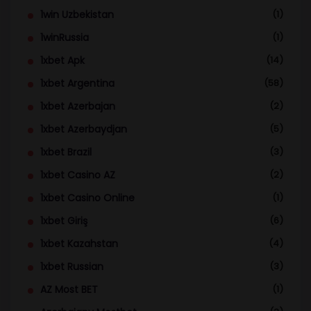
1win Uzbekistan
(1)
1winRussia
(1)
1xbet Apk
(14)
1xbet Argentina
(58)
1xbet Azerbajan
(2)
1xbet Azerbaydjan
(5)
1xbet Brazil
(3)
1xbet Casino AZ
(2)
1xbet Casino Online
(1)
1xbet Giriş
(6)
1xbet Kazahstan
(4)
1xbet Russian
(3)
AZ Most BET
(1)