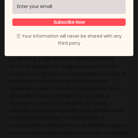
contratto fra esercente e gestore, ivi compreso il
concessionario di rete qualora questi agisca anche
in qualità pada Gestore fornendo a new noleggio le
Subscribe Now
slot machine game, in quanto story rinnovo si
Your information will never be shared with any
configurerebbe come nuova installazione. 5, comma
third party
1 ter, lettera b), della l. l. 11 del 2015, equipara a nuova
attrezzatura, e quindi assoggettata alle limitazioni di
cui alla m. g. r. sulle distanze dai luoghi sensibili,
anche “la stipulazione di algun nuovo contratto,
anche con un differente concessionario, nel caso di
rescissione o risoluzione del patto in essere”.
Egualmente devono intendersi equiparati a nuova
attrezzatura i nuovi contratti che, a corteo di
rescissione u risoluzione del patto in essere,
venissero stipulati, sempre all’interno dei 500 metri,
fra esercente electronic concessionario di
organizzazione nell’ipotesi in cui quest’ultimo agisca
anche in qualità dalam gestore fornendo a noleggio