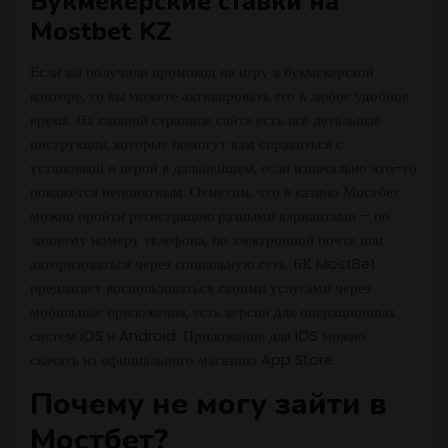
Букмекерские ставки на
Mostbet KZ
Если вы получили промокод на игру в букмекерской
конторе, то вы можете активировать его в любое удобное
время. На главной странице сайта есть все детальные
инструкции, которые помогут вам справиться с
установкой и игрой в дальнейшем, если изначально что-то
покажется непонятным. Отметим, что в казино Мостбет
можно пройти регистрацию разными вариантами – по
личному номеру телефона, по электронной почте или
авторизоваться через социальную сеть. БК MostBet
предлагает воспользоваться своими услугами через
мобильные приложения, есть версии для операционных
систем iOS и Android. Приложение для iOS можно
скачать из официального магазина App Store.
Почему не могу зайти в
Мостбет?