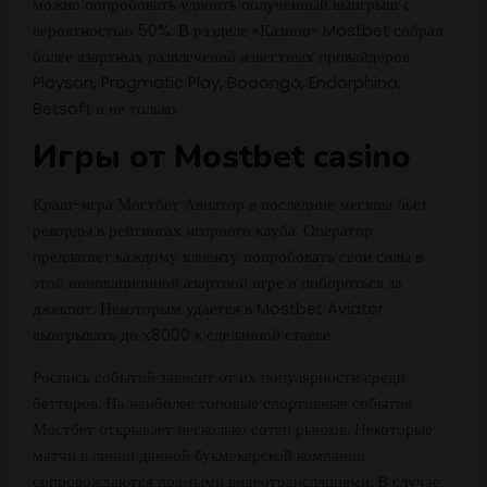
можно попробовать удвоить полученный выигрыш с
вероятностью 50%. В разделе «Казино» Mostbet собрал
более азартных развлечений известных провайдеров
Playson, Pragmatic Play, Booongo, Endorphina,
Betsoft и не только.
Игры от Mostbet casino
Краш-игра Мостбет Авиатор в последние месяцы бьет
рекорды в рейтингах игорного клуба. Оператор
предлагает каждому клиенту попробовать свои силы в
этой инновационной азартной игре и побороться за
джекпот. Некоторым удается в Mostbet Aviator
выигрывать до х8000 к сделанной ставке.
Роспись событий зависит от их популярности среди
бетторов. На наиболее топовые спортивные события
Мостбет открывает несколько сотен рынков. Некоторые
матчи в линии данной букмекерской компании
сопровождаются прямыми видеотрансляциями. В случае