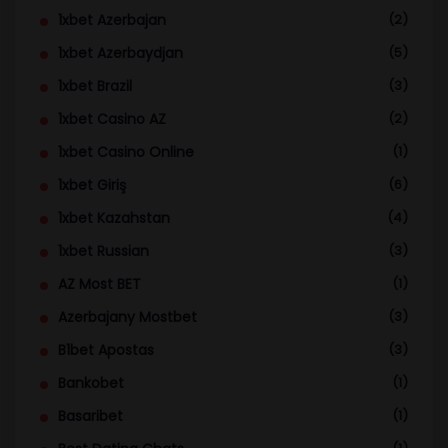
1xbet Azerbajan
(2)
1xbet Azerbaydjan
(5)
1xbet Brazil
(3)
1xbet Casino AZ
(2)
1xbet Casino Online
(1)
1xbet Giriş
(6)
1xbet Kazahstan
(4)
1xbet Russian
(3)
AZ Most BET
(1)
Azerbajany Mostbet
(3)
B1bet Apostas
(3)
Bankobet
(1)
Basaribet
(1)