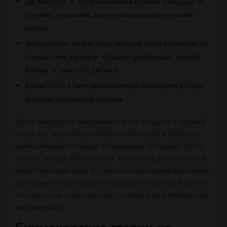
Да, Мостбет — это полноценная игровая площадка со
слотами, рулетками, карточными играми и онлайн-
казино.
Застраховать можно пари, которые были заключены на
точный счет в разделе «Акции» футбольных матчей
(опция «Ставка без риска»).
Кроме того, в чате автоматически сообщаются самые
высокие достижения игроков.
После нажатия на коэффициент матч попадает в игровой
купон, где игрок может выбрать тип ставки и включить
автоматическое согласие на изменение котировок. Здесь
же есть вкладка «Мои ставки», на которой располагаются
нерассчитанные пари. В случае использования фриспинов
для казино их тоже нужно отыграть, чтобы весь бонус, в
том числе для ставок на спорт, считался полученным и не
аннулировался.