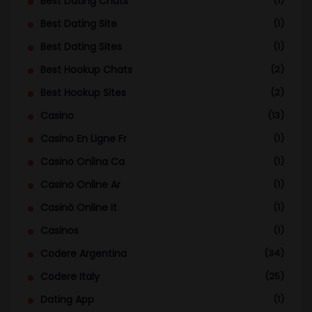
Best Dating Chats
(1)
Best Dating Site
(1)
Best Dating Sites
(1)
Best Hookup Chats
(2)
Best Hookup Sites
(2)
Casino
(13)
Casino En Ligne Fr
(1)
Casino Onlina Ca
(1)
Casino Online Ar
(1)
Casinò Online It
(1)
Casinos
(1)
Codere Argentina
(34)
Codere Italy
(25)
Dating App
(1)