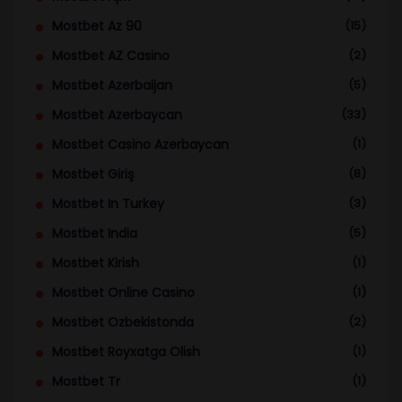
Mostbet Az 90
(15)
Mostbet AZ Casino
(2)
Mostbet Azerbaijan
(5)
Mostbet Azerbaycan
(33)
Mostbet Casino Azerbaycan
(1)
Mostbet Giriş
(8)
Mostbet In Turkey
(3)
Mostbet India
(5)
Mostbet Kirish
(1)
Mostbet Online Casino
(1)
Mostbet Ozbekistonda
(2)
Mostbet Royxatga Olish
(1)
Mostbet Tr
(1)