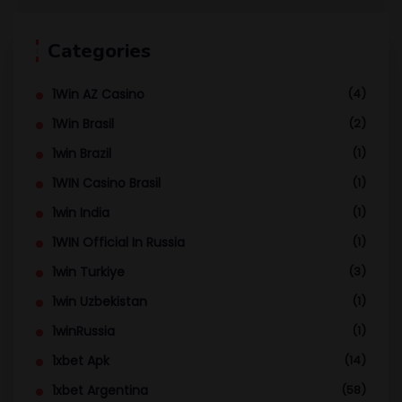
Categories
1Win AZ Casino
(4)
1Win Brasil
(2)
1win Brazil
(1)
1WIN Casino Brasil
(1)
1win India
(1)
1WIN Official In Russia
(1)
1win Turkiye
(3)
1win Uzbekistan
(1)
1winRussia
(1)
1xbet Apk
(14)
1xbet Argentina
(58)