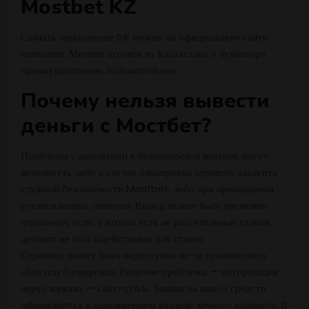
Mostbet KZ
Скачать приложение БК можно на официальном сайте
компании. Мнения игроков из Казахстана о букмекере
преимущественно положительные.
Почему нельзя вывести
деньги с Мостбет?
Проблемы с выплатами в букмекерской конторе могут
возникнуть либо в случае блокировки игрового аккаунта
службой безопасности Mostbet, либо при превышении
установленных лимитов. Вывод может быть временно
ограничен, если: у игрока есть не рассчитанные ставки;
депозит не был задействован для ставок.
Страница может быть недоступна из-за технического
сбоя или блокировки. Решение проблемы — авторизация
через зеркало — сайт-дубль. Заявки на вывод средств
оформляются в одноименном разделе личного кабинета. В