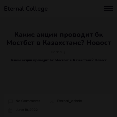
Eternal College
Какие акции проводит бк
Мостбет в Казахстане? Новост
Home
Какие акции проводит бк Мостбет в Казахстане? Новост
No Comments
Eternal_admin
June 18, 2022