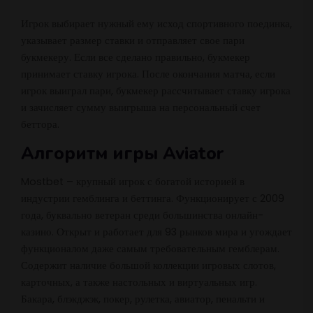
Игрок выбирает нужный ему исход спортивного поединка,
указывает размер ставки и отправляет свое пари
букмекеру. Если все сделано правильно, букмекер
принимает ставку игрока. После окончания матча, если
игрок выиграл пари, букмекер рассчитывает ставку игрока
и зачисляет сумму выигрыша на персональный счет
беттора.
Алгоритм игры Aviator
Mostbet – крупный игрок с богатой историей в
индустрии гемблинга и беттинга. Функционирует с 2009
года, буквально ветеран среди большинства онлайн-
казино. Открыт и работает для 93 рынков мира и угождает
функционалом даже самым требовательным гемблерам.
Содержит наличие большой коллекции игровых слотов,
карточных, а также настольных и виртуальных игр.
Бакара, блэкджэк, покер, рулетка, авиатор, пенальти и