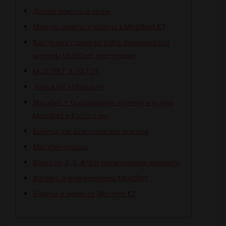
Другие бонусы и акции
Методы оплаты и вывода в Mostbet KZ
Как делать ставки на сайте букмекерской
конторы Mostbet: инструкция
MOSTBET AVIATOR
Лайв в БК «Мостбет»
Мостбет – букмекерская контора и казино
Mostbet в Казахстане
Бонусы для казахстанских игроков
Мостбет отзывы
Бонус на 2, 3, 4-й и последующие депозиты
Роспись и коэффициенты MostBet
Бонусы и акции от Мостбет KZ