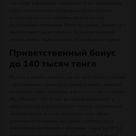
участвуют в программе лояльности. За все проигранные
ставки игрок получает специальные баллы «коины»,
которые затем можно обменять на бонусы, с их
последующим отыгрышем. Всего программа лояльности в
Мостбет имеет десять уровней. Подняться на новый
уровень можно также выполняя разнообразные задания.
Приветственный бонус
до 140 тысяч тенге
Но, есть и жалобы, которые, как это часто бывает, связаны
с проблемами во время регистрации, а также с выводом
выигранных денег. Например, в Казахстане он составляет
4%, в России – 13%. В чем же тогда разница в игре в
оффшорной БК и национальной? Разница заключается в
лицензировании, которое определяет такие сферы
деятельности букмекера, как процесс регистрации и
налогообложения. Кешбэк с неудачных ставок (до 10 %)
появляется в личном кабинете в начале каждой недели