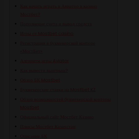
Как начать играть в Авиатор в казино
Мостбет?
Пополнение счета и вывод средств
Игры от Mostbet casino
Регистрация в букмекерской конторе
«МостБет»
Алгоритм игры Aviator
Как вывести выигрыш?
Обзор БК Mostbet
Букмекерские ставки на Mostbet KZ
Обзор возможностей букмекерской конторы
Mostbet
Официальный сайт Мостбет Казино
Плюсы Мостбет Казахстан
Описание БК