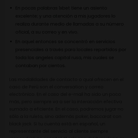
En pocas palabras 1xbet tiene un asiento
excelente; y una atención a mis jugadores lo
realiza durante medio de llamadas a su número
oficial, a su correo y en vivo.
En aquel entonces se concentró en servicios
presenciales a través para locales repartidos por
toda los angeles capital rusa, mis cuales se
contaban por cientos.
Las modalidades de contacto o qual ofrecen en el
caso de Perú son el conversation y correo
electrónico. En el caso del e-mail ha sido un poco
más, pero siempre va a ser la interacción efectiva
sumado a eficiente. En el caso, podremos jugar no
sólo a la ruleta, sino además poker, baccarat con
black jack. Si tu cuenta está en español, un
representante del servicio al cliente siempre