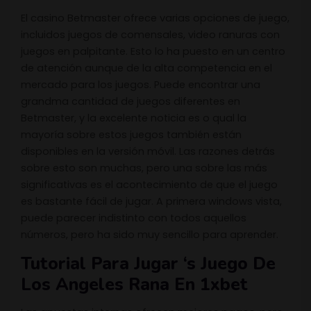
El casino Betmaster ofrece varias opciones de juego,
incluidos juegos de comensales, video ranuras con
juegos en palpitante. Esto lo ha puesto en un centro
de atención aunque de la alta competencia en el
mercado para los juegos. Puede encontrar una
grandma cantidad de juegos diferentes en
Betmaster, y la excelente noticia es o qual la
mayoría sobre estos juegos también están
disponibles en la versión móvil. Las razones detrás
sobre esto son muchas, pero una sobre las más
significativas es el acontecimiento de que el juego
es bastante fácil de jugar. A primera windows vista,
puede parecer indistinto con todos aquellos
números, pero ha sido muy sencillo para aprender.
Tutorial Para Jugar ‘s Juego De
Los Angeles Rana En 1xbet