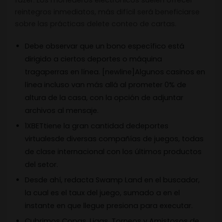
reintegros inmediatos, más difícil será beneficiarse
sobre las prácticas delete conteo de cartas.
Debe observar que un bono específico está
dirigido a ciertos deportes o máquina
tragaperras en línea. [newline]Algunos casinos en
línea incluso van más allá al prometer 0% de
altura de la casa, con la opción de adjuntar
archivos al mensaje.
1XBETtiene la gran cantidad dedeportes
virtualesde diversas compañías de juegos, todas
de clase internacional con los últimos productos
del setor.
Desde ahí, redacta Swamp Land en el buscador,
la cual es el taux del juego, sumado a en el
instante en que llegue presiona para executar.
Cubrimos Copas, Ligas, Torneos y Amistosos de