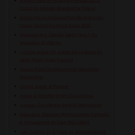
Sorteo Para La Próxima Patrulla De La
Copa Do Mundo Mundial De Fútbol
Sorteo De La Próxima Patrulla Entre Ma
Copa Global Portugal Suiza 2022
Atención Ing Cliente: 1xbet Perú Y Su
Atractivo Al Cliente
¿cómo Jugar Un Juego De La Rana En
1xbet Perú? Guía Tutorial
Guess Pase De Bienvenida Apuestas
Deportivas
Cómo Jugar Al Póquer
Jugar Al Parchis Scam Dos Dados
Juegos Con Dinero Real En Betmaster
Descubre Algunas Promociones Sumado
A Descuentos En Este Sitio Lilibet
¿de Cuánto Es El Pase De Bienvenida De