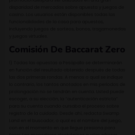
disparidad de mercados sobre apuesta y juegos de
casino. Los usuarios están disponibles todas las
funcionalidades de la casa para apuestas,
incluyendo juegos de sorteos, bonos, tragamonedas
y juegos virtuales.
Comisión De Baccarat Zero
1) Todas las apuestas a Pesäpallo se determinarán
en función del resultado obtenido después de todas
las dos primeras rondas. A menos o qual se indique
lo contrario, los tantos anotados en mis periodos de
prolongación no se tendrán en cuenta. Usted puede
escoger, a su elección, la “autenticación estricta”
para su cuenta cuando cursaba el proceso sobre
registro de la cuidado. Desde ahí, redacta Swamp
Land en el buscador, o qual es el nombre del juego,
con en el momento en que llegue presiona para
fazer. Los monederos electrónicos suelen ofrecer