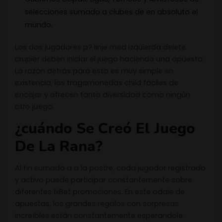
selecciones sumado a clubes de en absoluto el
mundo.
Los dos jugadores p? linje med izquierda delete
crupier deben iniciar el juego haciendo una apuesta.
La razón detrás para esto es muy simple en
existencia, las tragamonedas child fáciles de
encajar y ofrecen tanta diversidad como ningún
otro juego.
¿cuándo Se Creó El Juego
De La Rana?
Al fin sumado a a la postre, cada jugador registrado
y activo puede participar constantemente sobre
diferentes 1xBet promociones. En este odaie de
apuestas, los grandes regalos con sorpresas
increíbles están constantemente esperandole.