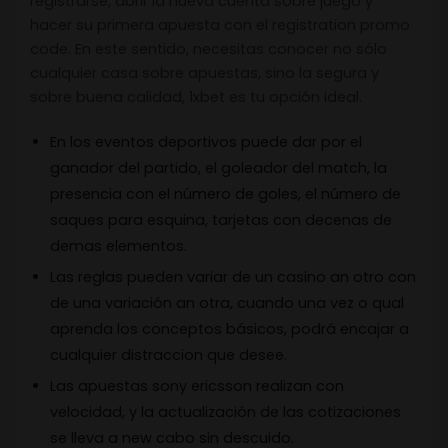
registrarse, abrir la nueva cuenta sobre juego y
hacer su primera apuesta con el registration promo
code. En este sentido, necesitas conocer no sólo
cualquier casa sobre apuestas, sino la segura y
sobre buena calidad, 1xbet es tu opción ideal.
En los eventos deportivos puede dar por el
ganador del partido, el goleador del match, la
presencia con el número de goles, el número de
saques para esquina, tarjetas con decenas de
demas elementos.
Las reglas pueden variar de un casino an otro con
de una variación an otra, cuando una vez o qual
aprenda los conceptos básicos, podrá encajar a
cualquier distraccion que desee.
Las apuestas sony ericsson realizan con
velocidad, y la actualización de las cotizaciones
se lleva a new cabo sin descuido.