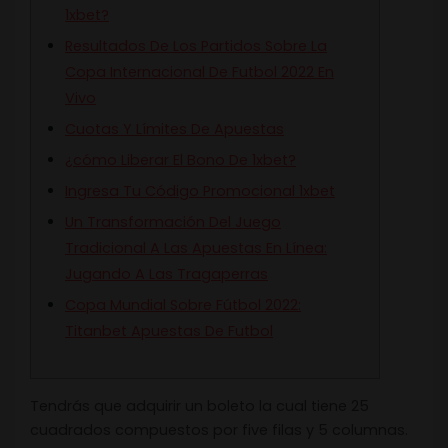
1xbet?
Resultados De Los Partidos Sobre La
Copa Internacional De Futbol 2022 En
Vivo
Cuotas Y Límites De Apuestas
¿cómo Liberar El Bono De 1xbet?
Ingresa Tu Código Promocional 1xbet
Un Transformación Del Juego
Tradicional A Las Apuestas En Línea:
Jugando A Las Tragaperras
Copa Mundial Sobre Fútbol 2022:
Titanbet Apuestas De Futbol
Tendrás que adquirir un boleto la cual tiene 25
cuadrados compuestos por five filas y 5 columnas.