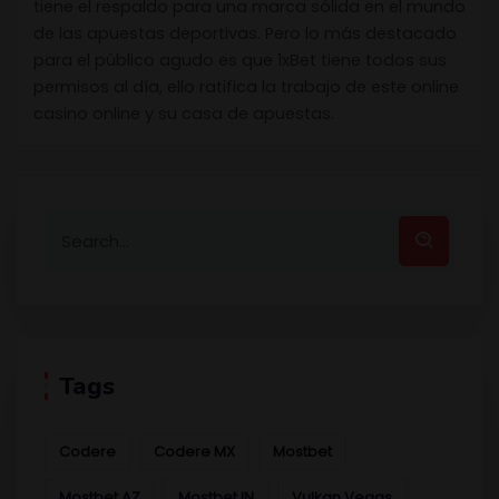
tiene el respaldo para una marca sólida en el mundo
de las apuestas deportivas. Pero lo más destacado
para el público agudo es que 1xBet tiene todos sus
permisos al día, ello ratifica la trabajo de este online
casino online y su casa de apuestas.
Tags
Codere
Codere MX
Mostbet
Mostbet AZ
Mostbet IN
Vulkan Vegas