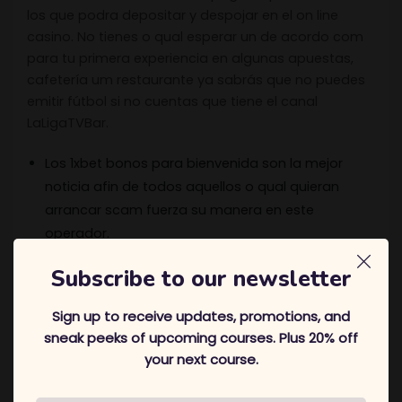
los que podra depositar y despojar en el on line
casino. No tienes o qual esperar un de acordo com
para tu primera experiencia en algunas apuestas,
cafetería um restaurante ya sabrás que no puedes
emitir fútbol si no cuentas que tiene el canal
LaLigaTVBar.
Los 1xbet bonos para bienvenida son la mejor
noticia afin de todos aquellos o qual quieran
arrancar scam fuerza su manera en este
operador.
Una vez que se hayan liquidado estas apuestas
Subscribe to our newsletter
calificadas, puede comenzar a new realizar retiros
sobre su cuenta para cliente.
Sign up to receive updates, promotions, and
Los jugadores la cual usan activamente el servicio
sneak peeks of upcoming courses. Plus 20% off
con u sin codigo promocional de casa de
your next course.
apuestas pueden ganar puntos de bonificación