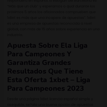
responderá en español. El eslogan del Barcelona es
“Más que un club” y esperamos o qual durante los
próximos 5 años los aficionados comprueben que
1xBet es más que una incapere de apuestas”. 1xBet
es una empresa de apuestas reconocida a nivel
global, con más de 15 años sobre experiencia en una
industria.
Apuesta Sobre Ela Liga
Para Campeones Y
Garantiza Grandes
Resultados Que Tiene
Esta Oferta 1xbet – Liga
Para Campeones 2023
Desde una página 1xBet licencia español simple y
asequible, se?ala una buena opción de apuestas