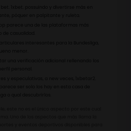
 bet. 1xbet. possuindo y divertirse más en
nte, póquer en palpitante y ruleta.
 app parece una de las plataformas más
o de casualidad.
rticulares interesantes para la Bundesliga,
equeno menor.
r una verificación adicional rellenando los
erfil personal.
es y especulativas, a new veces, 1xbetar2.
parece ser solo los hay en esta casa de
ga o qual descubrirlos.
ble, este no es el único aspecto por este cual
orma. Uno de los aspectos que más llama la
portes y eventos deportivos disponibles para