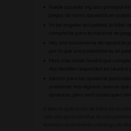
Puede acceder ing sitio principal en
juegos asi como apuestas en palpita
En los angeles actualidad, la 1xBet
completas para la industria de jueg
Hay una successione de apuestas pa
por lo que una posibilidad es un p
Pero más tarde tendrá que completa
dos detalles requeridos en réussi à p
Dentro para las apuestas particular
possuindo hay algunos tesoros que 
apuestas, pero será usted quien ten
Si bien la aplicación de 1xBet es increí
vale una pena resaltar la cual plataf
atención es el imenso catálogo de de