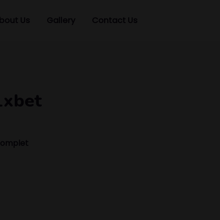
bout Us
Gallery
Contact Us
1xbet
Complet