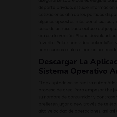
asegurarse sobre que es elegible para 
deporte privado, estudie información 
cotizaciónes afin de los partidos dis
algunas apuestas más beneficiosos y 
caso de un resultado exitoso del juego
um usa la versión iPhone download, es v
favorita. Poker con video poker 1xBet 
con usuarios reales o con un ordenado
Descargar La Aplicac
Sistema Operativo A
El apk uptodown se realiza automática
proceso de creo. Para empezar the juga
su nombre de consumidor y contraseña
prefieren jugar a new través de teléfo
alta velocidad de operaciones, así asi