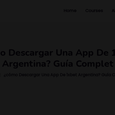
Home
Courses
A
o Descargar Una App De 
Argentina? Guía Complet
¿cómo Descargar Una App De 1xbet Argentina? Guía 