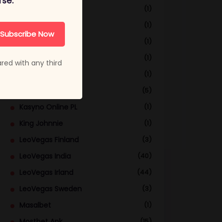
rse.
Dating Site
(1)
FinTech
(1)
Subscribe Now
Hookup
(1)
Hookup App
(1)
red with any third
Hookup Site
(1)
India Mostbet
(5)
Kasyno Online PL
(1)
King Johnnie
(1)
LeoVegas Finland
(3)
LeoVegas India
(40)
LeoVegas Irland
(44)
LeoVegas Sweden
(3)
Masalbet
(1)
Mostbet Apk
(15)