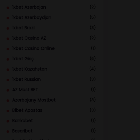
1xbet Azerbajan
(2)
1xbet Azerbaydjan
(5)
1xbet Brazil
(3)
1xbet Casino AZ
(2)
1xbet Casino Online
(1)
1xbet Giriş
(6)
1xbet Kazahstan
(4)
1xbet Russian
(3)
AZ Most BET
(1)
Azerbajany Mostbet
(3)
B1bet Apostas
(3)
Bankobet
(1)
Basaribet
(1)