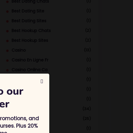
Best Dating Chats
(1)
Best Dating Site
(1)
Best Dating Sites
(1)
Best Hookup Chats
(2)
Best Hookup Sites
(2)
Casino
(13)
Casino En Ligne Fr
(1)
Casino Onlina Ca
(1)
Casino Online Ar
(1)
o our
Casinò Online It
(1)
Casinos
(1)
er
Codere Argentina
(34)
promotions, and
Codere Italy
(25)
rses. Plus 20%
Dating App
(1)