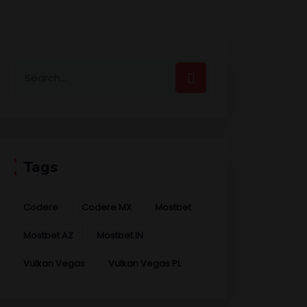
Tags
Codere
Codere MX
Mostbet
Mostbet AZ
Mostbet IN
Vulkan Vegas
Vulkan Vegas PL