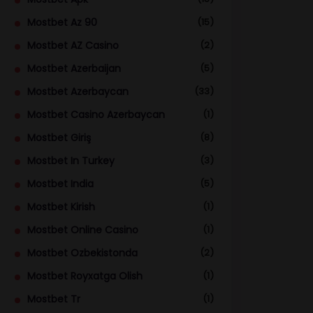
Mostbet Az 90
(15)
Mostbet AZ Casino
(2)
Mostbet Azerbaijan
(5)
Mostbet Azerbaycan
(33)
Mostbet Casino Azerbaycan
(1)
Mostbet Giriş
(8)
Mostbet In Turkey
(3)
Mostbet India
(5)
Mostbet Kirish
(1)
Mostbet Online Casino
(1)
Mostbet Ozbekistonda
(2)
Mostbet Royxatga Olish
(1)
Mostbet Tr
(1)