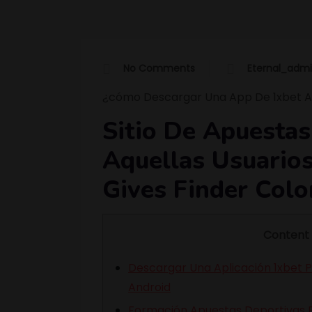
No Comments
Eternal_adm
¿cómo Descargar Una App De 1xbet A
Sitio De Apuestas
Aquellas Usuario
Gives Finder Col
Content
Descargar Una Aplicación 1xbet 
Android
Formación Apuestas Deportivas 