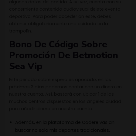
algunos datos del partido. A su vez, cuenta con su
concerniente contenido audiovisual delete evento
deportivo. Para poder acceder an este, debes
obtener obligatoriamente una cuidado en la
trampolín.
Bono De Código Sobre
Promoción De Betmotion
Sea Vip
Este periodo sobre espera es apocado, en los
próximos 3 días podemos contar con un dinero en
nuestra cuenta. Así, bastará con ubicar 1 de los
muchos centros dispuestos en los angeles ciudad
para añadir dinero en nuestra cuenta.
Además, en la plataforma de Codere vas an
buscar no solo mis deportes tradicionales,