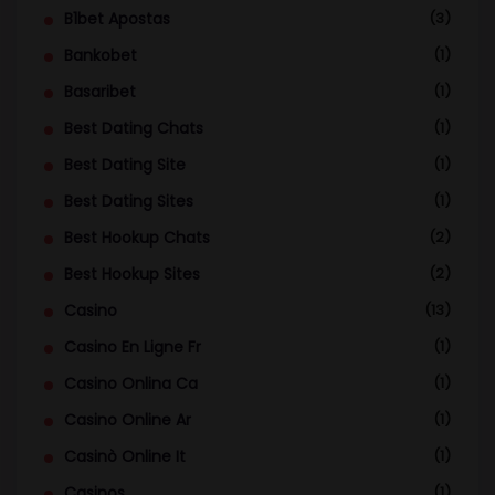
B1bet Apostas
(3)
Bankobet
(1)
Basaribet
(1)
Best Dating Chats
(1)
Best Dating Site
(1)
Best Dating Sites
(1)
Best Hookup Chats
(2)
Best Hookup Sites
(2)
Casino
(13)
Casino En Ligne Fr
(1)
Casino Onlina Ca
(1)
Casino Online Ar
(1)
Casinò Online It
(1)
Casinos
(1)