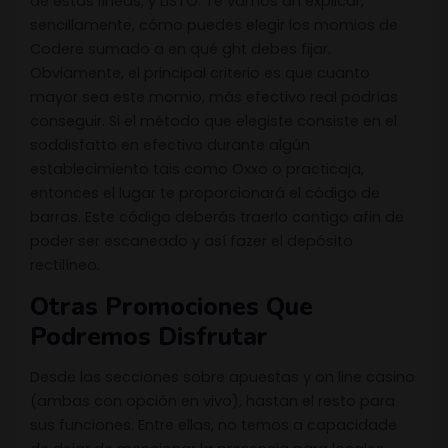
de estas líneas, y LISTO. Te vamos an explicar,
sencillamente, cómo puedes elegir los momios de
Codere sumado a en qué ght debes fijar.
Obviamente, el principal criterio es que cuanto
mayor sea este momio, más efectivo real podrías
conseguir. Si el método que elegiste consiste en el
soddisfatto en efectivo durante algún
establecimiento tais como Oxxo o practicaja,
entonces el lugar te proporcionará el código de
barras. Este código deberás traerlo contigo afin de
poder ser escaneado y así fazer el depósito
rectilíneo.
Otras Promociones Que
Podremos Disfrutar
Desde las secciones sobre apuestas y on line casino
(ambas con opción en vivo), hastan el resto para
sus funciones. Entre ellas, no temos a capacidade