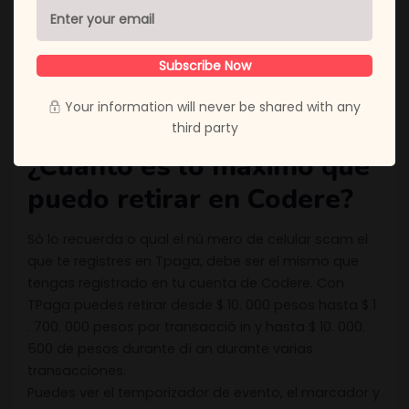
poniendo el núcleo sobre las promociones de esta
odaie en deportes, lo cierto es que el casino zero se
queda atrás. Sin ir más lejos, el Codere bono de
Subscribe Now
bienvenida te brinda hasta $5. 1000 MXN + 500 usd
MXN adicionales que incluye tus tres primeros
Your information will never be shared with any
ingresos.
third party
¿Cuánto es lo máximo que
puedo retirar en Codere?
Só lo recuerda o qual el nú mero de celular scam el
que te registres en Tpaga, debe ser el mismo que
tengas registrado en tu cuenta de Codere. Con
TPaga puedes retirar desde $ 10. 000 pesos hasta $ 1
. 700. 000 pesos por transacció in y hasta $ 10. 000.
500 de pesos durante dí an durante varias
transacciones.
Puedes ver el temporizador de evento, el marcador y