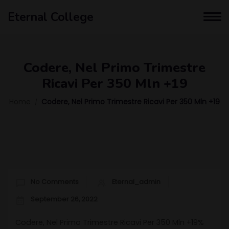
Eternal College
Codere, Nel Primo Trimestre
Ricavi Per 350 Mln +19
Home
Codere, Nel Primo Trimestre Ricavi Per 350 Mln +19
No Comments
Eternal_admin
September 26, 2022
Codere, Nel Primo Trimestre Ricavi Per 350 Mln +19%