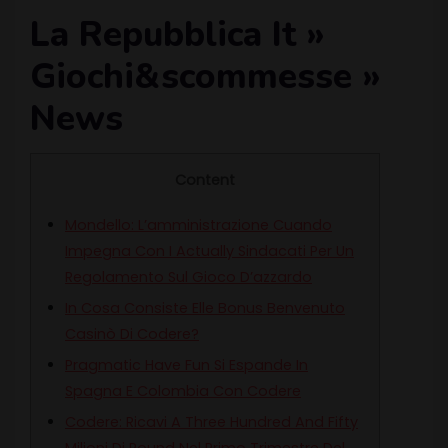
La Repubblica It »
Giochi&scommesse »
News
Content
Mondello: L’amministrazione Cuando
Impegna Con I Actually Sindacati Per Un
Regolamento Sul Gioco D’azzardo
In Cosa Consiste Elle Bonus Benvenuto
Casinò Di Codere?
Pragmatic Have Fun Si Espande In
Spagna E Colombia Con Codere
Codere: Ricavi A Three Hundred And Fifty