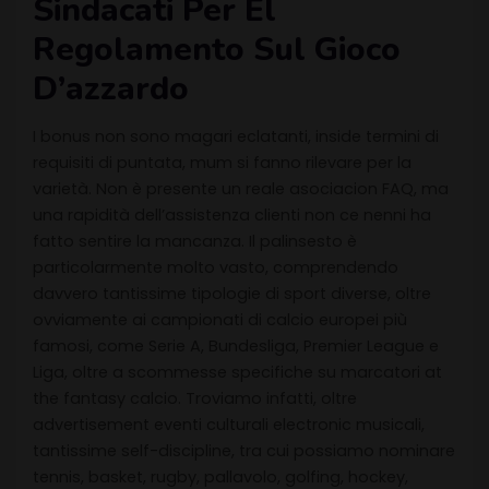
Sindacati Per El
Regolamento Sul Gioco
D’azzardo
I bonus non sono magari eclatanti, inside termini di
requisiti di puntata, mum si fanno rilevare per la
varietà. Non è presente un reale asociacion FAQ, ma
una rapidità dell’assistenza clienti non ce nenni ha
fatto sentire la mancanza. Il palinsesto è
particolarmente molto vasto, comprendendo
davvero tantissime tipologie di sport diverse, oltre
ovviamente ai campionati di calcio europei più
famosi, come Serie A, Bundesliga, Premier League e
Liga, oltre a scommesse specifiche su marcatori at
the fantasy calcio. Troviamo infatti, oltre
advertisement eventi culturali electronic musicali,
tantissime self-discipline, tra cui possiamo nominare
tennis, basket, rugby, pallavolo, golfing, hockey,