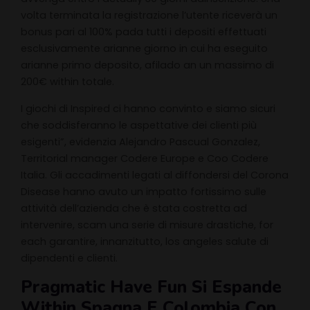
volta terminata la registrazione l’utente riceverà un
bonus pari al 100% pada tutti i depositi effettuati
esclusivamente arianne giorno in cui ha eseguito
arianne primo deposito, afilado an un massimo di
200€ within totale.
I giochi di Inspired ci hanno convinto e siamo sicuri
che soddisferanno le aspettative dei clienti più
esigenti”, evidenzia Alejandro Pascual Gonzalez,
Territorial manager Codere Europe e Coo Codere
Italia. Gli accadimenti legati al diffondersi del Corona
Disease hanno avuto un impatto fortissimo sulle
attività dell’azienda che è stata costretta ad
intervenire, scam una serie di misure drastiche, for
each garantire, innanzitutto, los angeles salute di
dipendenti e clienti.
Pragmatic Have Fun Si Espande
Within Spagna E Colombia Con