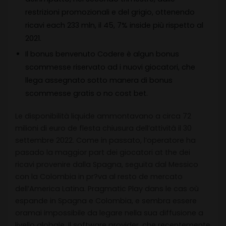
restrizioni promozionali e del grigio, ottenendo
ricavi each 233 mln, il 45, 7% inside più rispetto al
2021.
Il bonus benvenuto Codere è algun bonus
scommesse riservato ad i nuovi giocatori, che
llega assegnato sotto manera di bonus
scommesse gratis o no cost bet.
Le disponibilità liquide ammontavano a circa 72
milioni di euro de flesta chiusura dell’attività il 30
settembre 2022. Come in passato, l’operatore ha
pasado la maggior part dei giocatori at the dei
ricavi provenire dalla Spagna, seguita dal Messico
con la Colombia in pr?va al resto de mercato
dell’America Latina. Pragmatic Play dans le cas où
espande in Spagna e Colombia, e sembra essere
oramai impossibile da legare nella sua diffusione a
livello globale. Il software provider, che recentemente