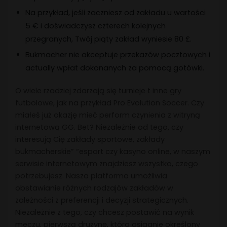
Na przykład, jeśli zaczniesz od zakładu u wartości
5 € i doświadczysz czterech kolejnych
przegranych, Twój piąty zakład wyniesie 80 £.
Bukmacher nie akceptuje przekazów pocztowych i
actually wpłat dokonanych za pomocą gotówki.
O wiele rzadziej zdarzają się turnieje t inne gry
futbolowe, jak na przykład Pro Evolution Soccer. Czy
miałeś już okazję mieć perform czynienia z witryną
internetową GG. Bet? Niezależnie od tego, czy
interesują Cię zakłady sportowe, zakłady
bukmacherskie” “esport czy kasyno online, w naszym
serwisie internetowym znajdziesz wszystko, czego
potrzebujesz. Nasza platforma umożliwia
obstawianie różnych rodzajów zakładów w
zależności z preferencji i decyzji strategicznych.
Niezależnie z tego, czy chcesz postawić na wynik
meczu, pierwszą drużynę, która osiągnie określony