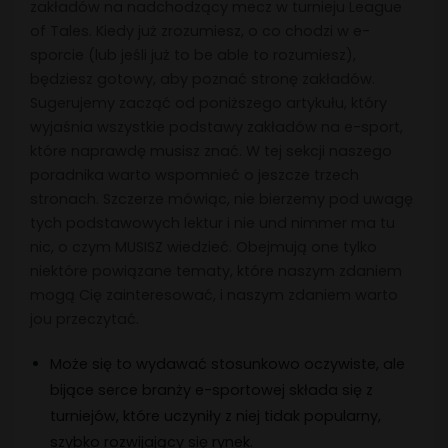
zakładów na nadchodzący mecz w turnieju League
of Tales. Kiedy już zrozumiesz, o co chodzi w e-
sporcie (lub jeśli już to be able to rozumiesz),
będziesz gotowy, aby poznać stronę zakładów.
Sugerujemy zacząć od poniższego artykułu, który
wyjaśnia wszystkie podstawy zakładów na e-sport,
które naprawdę musisz znać. W tej sekcji naszego
poradnika warto wspomnieć o jeszcze trzech
stronach. Szczerze mówiąc, nie bierzemy pod uwagę
tych podstawowych lektur i nie und nimmer ma tu
nic, o czym MUSISZ wiedzieć. Obejmują one tylko
niektóre powiązane tematy, które naszym zdaniem
mogą Cię zainteresować, i naszym zdaniem warto
jou przeczytać.
Może się to wydawać stosunkowo oczywiste, ale
bijące serce branży e-sportowej składa się z
turniejów, które uczyniły z niej tidak popularny,
szybko rozwijający się rynek.