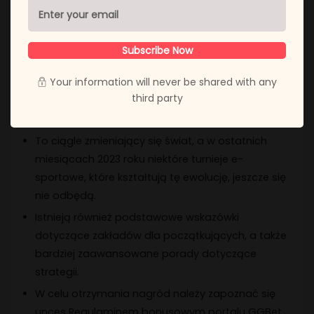
to więc zdecydowanie najistotniejszy bonus dla
każdej osoby ostawiającej e-sport, bo daje
największe możliwości pod względem pomnożenia
Subscribe Now
go i zwiększenia zysków.
Your information will never be shared with any
Przed” “aktywacją realnej zabawy możemy
third party
przećwiczyć nasze umiejętności dzięki darmowej
wersji maszyn hazardowych.
To ciągle zmieniający się świat, a w ostatnich
miesiącach 2023 roku niektóre turnieje e-
sportowe, które kształtują tę ewolucję, jeszcze się
nie odbędą.
Istnieją również podstawowe wskazówki
dotyczące zakładów dla początkujących, a także
bardziej zaawansowane porady dotyczące
strategii.
W celu otrzymania nagród należy zapoznać się
unces Regulaminem bonusowym portalu GGBet.