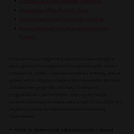
Formaty I Actually Strategie Zakładów
Mechanika Zakładów Mhh Żywo
Rejestracja Konta Użytkownika W Pzbuk
Nasze Najlepsze Typy Bukmacherskie Na
E-sport
Poniższe są szczególnie popularne i występują w
wielu głośnych rozgrywkach e-sportowych. Wielu z
nich bierze udział t turniejach online i actually bierze
udział watts zorganizowanych konkursach, alcohol
ostatecznie grają dla zabawy. Chociaż lo
przypadkowe i nieformalne zawody są nadal
technicznie klasyfikowane jako e-sport, termin 10 jest
zwykle używany w odniesieniu perform sceny
zawodowej.
Może to obejmować zabezpieczanie i obronę