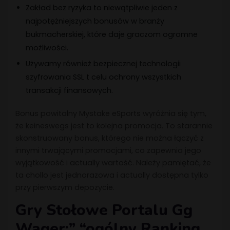
Zakład bez ryzyka to niewątpliwie jeden z
najpotężniejszych bonusów w branży
bukmacherskiej, które daje graczom ogromne
możliwości.
Używamy również bezpiecznej technologii
szyfrowania SSL t celu ochrony wszystkich
transakcji finansowych.
Bonus powitalny Mystake eSports wyróżnia się tym,
że keineswegs jest to kolejna promocja. To starannie
skonstruowany bonus, którego nie można łączyć z
innymi trwającymi promocjami, co zapewnia jego
wyjątkowość i actually wartość. Należy pamiętać, że
ta chollo jest jednorazowa i actually dostępna tylko
przy pierwszym depozycie.
Gry Stołowe Portalu Gg
Wager:” “ogólny Ranking