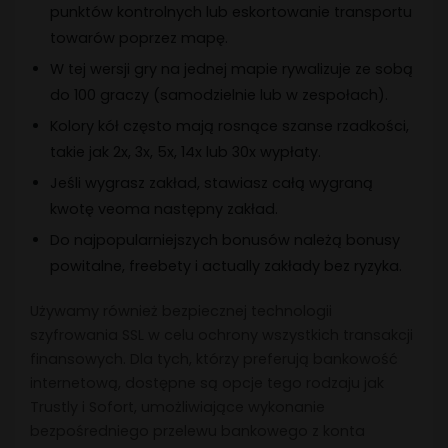
punktów kontrolnych lub eskortowanie transportu
towarów poprzez mapę.
W tej wersji gry na jednej mapie rywalizuje ze sobą
do 100 graczy (samodzielnie lub w zespołach).
Kolory kół często mają rosnące szanse rzadkości,
takie jak 2x, 3x, 5x, 14x lub 30x wypłaty.
Jeśli wygrasz zakład, stawiasz całą wygraną
kwotę veoma następny zakład.
Do najpopularniejszych bonusów należą bonusy
powitalne, freebety i actually zakłady bez ryzyka.
Używamy również bezpiecznej technologii
szyfrowania SSL w celu ochrony wszystkich transakcji
finansowych. Dla tych, którzy preferują bankowość
internetową, dostępne są opcje tego rodzaju jak
Trustly i Sofort, umożliwiające wykonanie
bezpośredniego przelewu bankowego z konta