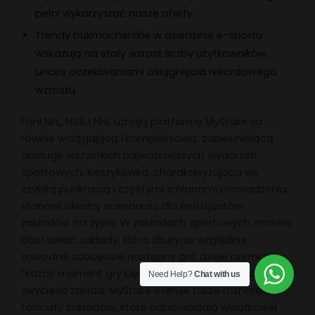
pełni wykorzystać nasze oferty.
Trendy bukmacherskie w dziedzinie e-sportu
wskazują na stały wzrost liczby użytkowników,
unces oczekiwaniami osiągnięcia rekordowego
wzrostu.
Fani NFL, NBA i NHL uznają platformę MyStake za
równie wciągającą i kompleksową, zapewniającą
obsługę wszystkich najważniejszych wydarzeń
sportowych. Koszykówka, charakteryzująca się
szybką punktacją i częstymi zmianami prowadzenia,
stanowi idealny scenariusz dla entuzjastów
zakładów na żywo. W zakładach sportowych możesz
obstawiać zakłady, która drużyna względnie
zawodnik zdobędzie następny gol, dzięki czemu”
“każdy moment gry będzie potencjalną szansą em
Need Help?
Chat with us
zwycięski zakład. MyStake oferuje także różnorodne
formaty zakładów, które odpowiadają wyjątkowej