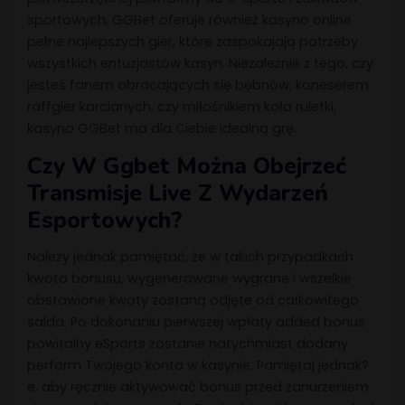
sportowych, GGBet oferuje również kasyno online
pełne najlepszych gier, które zaspokajają potrzeby
wszystkich entuzjastów kasyn. Niezależnie z tego, czy
jesteś fanem obracających się bębnów, koneserem
raffgier karcianych, czy miłośnikiem koła ruletki,
kasyno GGBet ma dla Ciebie idealną grę.
Czy W Ggbet Można Obejrzeć
Transmisje Live Z Wydarzeń
Esportowych?
Należy jednak pamiętać, że w takich przypadkach
kwota bonusu, wygenerowane wygrane i wszelkie
obstawione kwoty zostaną odjęte od całkowitego
salda. Po dokonaniu pierwszej wpłaty added bonus
powitalny eSports zostanie natychmiast dodany
perform Twojego konta w kasynie. Pamiętaj jednak?
e, aby ręcznie aktywować bonus przed zanurzeniem