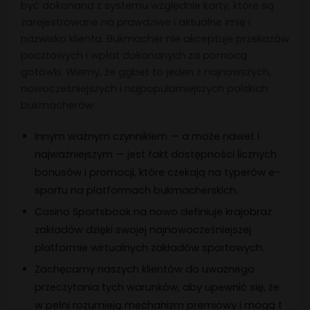
być dokonana z systemu względnie karty, które są
zarejestrowane na prawdziwe i aktualne imię i
nazwisko klienta. Bukmacher nie akceptuje przekazów
pocztowych i wpłat dokonanych za pomocą
gotówki. Wiemy, że ggbet to jeden z najnowszych,
nowocześniejszych i najpopularniejszych polskich
bukmacherów.
Innym ważnym czynnikiem — a może nawet i
najważniejszym — jest fakt dostępności licznych
bonusów i promocji, które czekają na typerów e-
sportu na platformach bukmacherskich.
Casino Sportsbook na nowo definiuje krajobraz
zakładów dzięki swojej najnowocześniejszej
platformie wirtualnych zakładów sportowych.
Zachęcamy naszych klientów do uważnego
przeczytania tych warunków, aby upewnić się, że
w pełni rozumieją mechanizm premiowy i mogą t