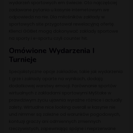
wydarzeń sportowych em świecie. Oto najczęściej
zadawane pytania u kasynie internetowym we
odpowiedzi na nie. Dla miłośników zakłady w
sportowych site przygotował rewelacyjną ofertę.
Klienci GGBet mogą dokonywać zakłady sportowe
na sporty i e-sportu czyli counter hit.
Omówione Wydarzenia I
Turnieje
Specjalistyczne opcje zakładów, takie jak wydarzenia
t grze i zakłady oparte na wynikach, dodają
dodatkowej warstwy emocji. Porównanie sportów
wirtualnych z zakładami sportowymi MyStake w
prawdziwym życiu ujawnia wyraźne różnice i actually
zalety. Wirtualne nice looking overall w kasynie nie
und nimmer są zależne od warunków pogodowych,
kontuzji graczy ani odmiennych zmiennych
rzeczywistych, zapewniając spójne i nieprzerwane