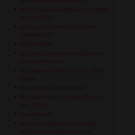
Mobile Versiyası Azərbaycan Üç
Bet Mobi Tətbiqi Azərbaycan 1xbet Mobile
Versiyası Tətbiq
Iphone-na Proqramı 1xbet İos Necə
Yükləmək Olar?
Tətbiq Baxışları
Bet-in Mobil Versiyası Ilə Mobil Proqram
Arasında Nə Fərq Var
Bet Azerbaycan Yükle – Az Indir – Mobil
Versiya
Bet Azerbaycan Yükle Android
Bet Mobi Versiya – İstifadəsi Ən Rahat
Mərc Tətbiqi
Oyun Nəticələri
Rəsmi 1xbet Mobi Versiya Girişi 1xbet
Mobile Versiyası Azərbaycan Üçü