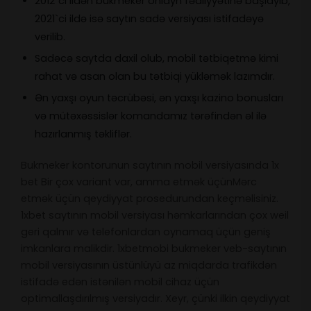
2012`ci ildən bukmeker onlayn fəaliyyətinə başlayıb,
2021`ci ildə isə saytın sadə versiyası istifadəyə
verilib.
Sadəcə saytda daxil olub, mobil tətbiqetmə kimi
rahat və asan olan bu tətbiqi yükləmək lazımdır.
Ən yaxşı oyun təcrübəsi, ən yaxşı kazino bonusları
və mütəxəssislər komandamız tərəfindən əl ilə
hazırlanmış təkliflər.
Bukmeker kontorunun saytının mobil versiyasında 1x
bet Bir çox variant var, amma etmək üçünMərc
etmək üçün qeydiyyat prosedurundan keçməlisiniz.
1xbet saytının mobil versiyası həmkarlarından çox weil
geri qalmır və telefonlardan oynamaq üçün geniş
imkanlara malikdir. 1xbetmobi bukmeker veb-saytının
mobil versiyasının üstünlüyü az miqdarda trafikdən
istifadə edən istənilən mobil cihaz üçün
optimallaşdırılmış versiyadır. Xeyr, çünki ilkin qeydiyyat