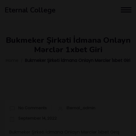
Eternal College
Bukmeker Şirkəti İdmana Onlayn
Mərclər 1xbet Giri
Home
Bukmeker Şirkəti İdmana Onlayn Mərclər 1xbet Giri
No Comments
Eternal_admin
September 14, 2022
Bukmeker Şirkəti İdmana Onlayn Mərclər 1xbet Giriş