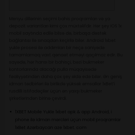
Menyu dillərinin seçimi bahis proqramları və ya
depozit variantları kimi çox müxtəlifdir. Hər şey iOS 1x
mobil saytında edilə bilsə də, birbaşa dəstək
bağlantısı ilə sınaqdan keçirilə bilər. Android 1xbet
yukle prosesi ilə addımları bir neçə saniyədə
tamamlamaq vaxt qənaət etməyi qaçılmaz edir. Bu
sayədə, hər hansı bir bahisçi, bəzi bukmeker
kontorlarında alacağı pulla müqayisədə
fəaliyyətindən daha çox şey əldə edə bilər. Ən geniş
idman tədbirləri ilə birlikdə yüksək əmsallar 1xBet’i
rusdilli istifadəçilər üçün ən yaxşı bukmeker
şirkətlərindən birinə çevirdi.
1XBET Mobile Yukle 1xbet apk & app Android, i
phone ilə idman mərcləri üçün mobil proqramlar
1xBet Azərbaycan aze 1xbet. com