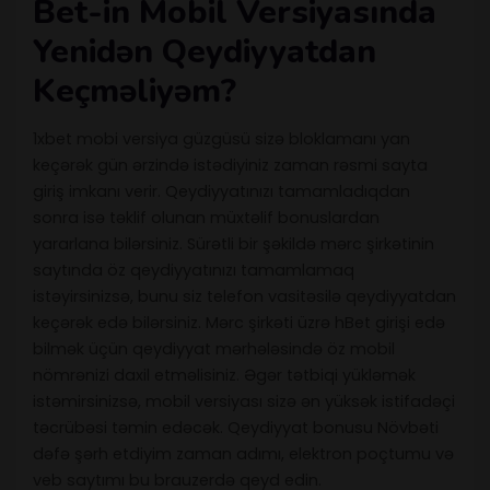
Bet-in Mobil Versiyasında
Yenidən Qeydiyyatdan
Keçməliyəm?
1xbet mobi versiya güzgüsü sizə bloklamanı yan
keçərək gün ərzində istədiyiniz zaman rəsmi sayta
giriş imkanı verir. Qeydiyyatınızı tamamladıqdan
sonra isə təklif olunan müxtəlif bonuslardan
yararlana bilərsiniz. Sürətli bir şəkildə mərc şirkətinin
saytında öz qeydiyyatınızı tamamlamaq
istəyirsinizsə, bunu siz telefon vasitəsilə qeydiyyatdan
keçərək edə bilərsiniz. Mərc şirkəti üzrə hBet girişi edə
bilmək üçün qeydiyyat mərhələsində öz mobil
nömrənizi daxil etməlisiniz. Əgər tətbiqi yükləmək
istəmirsinizsə, mobil versiyası sizə ən yüksək istifadəçi
təcrübəsi təmin edəcək. Qeydiyyat bonusu Növbəti
dəfə şərh etdiyim zaman adımı, elektron poçtumu və
veb saytımı bu brauzerdə qeyd edin.