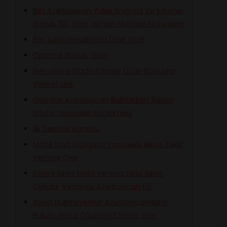
Bet Azərbaycan Yükle Android Və Iphone:
Bonus 100, Giriş, Idman Mərcləri Pictureline
Bet Şəxsi Hesabınıza Daxil Olun
Optimal Bonus Vitrin
Bet-dən Istifadə Edənlər Üçün Bonuslar
Varmı? Link
Gamble Azərbaycan Bukmekeri: Rəsmi
Saytın Nəzərdən Keçirilməsi
İlk Depozit Bonusu
Mobil Sayt Güzgüsü Vasitəsilə Necə Təklif
Vermək Olar
Rəsmi 1xbet Mobi Versiya Girişi 1xbet
Cellular Versiyası Azərbaycan Üç
Xarici Bukmeykerlər Azərbaycanlıların
Pulunu Necə Oğurlayır? Birinci Yazı