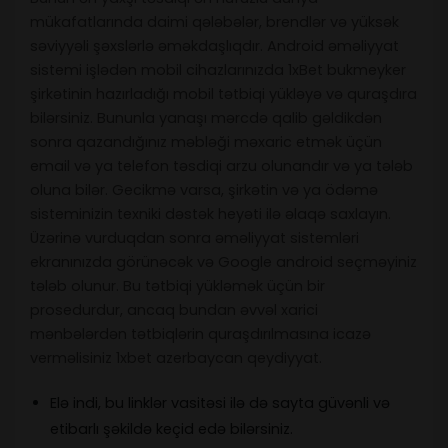
mükafatlarında daimi qələbələr, brendlər və yüksək
səviyyəli şəxslərlə əməkdaşlıqdır. Android əməliyyat
sistemi işlədən mobil cihazlarınızda 1xBet bukmeyker
şirkətinin hazırladığı mobil tətbiqi yükləyə və quraşdıra
bilərsiniz. Bununla yanaşı mərcdə qalib gəldikdən
sonra qazandığınız məbləği məxaric etmək üçün
email və ya telefon təsdiqi arzu olunandır və ya tələb
oluna bilər. Gecikmə varsa, şirkətin və ya ödəmə
sisteminizin texniki dəstək heyəti ilə əlaqə saxlayın.
Üzərinə vurduqdan sonra əməliyyat sistemləri
ekranınızda görünəcək və Google android seçməyiniz
tələb olunur. Bu tətbiqi yükləmək üçün bir
prosedurdur, ancaq bundan əvvəl xarici
mənbələrdən tətbiqlərin quraşdırılmasına icazə
verməlisiniz 1xbet azerbaycan qeydiyyat.
Elə indi, bu linklər vasitəsi ilə də sayta güvənli və
etibarlı şəkildə keçid edə bilərsiniz.