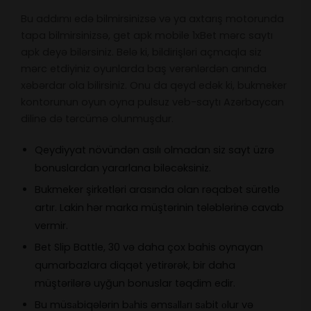
Bu addımı edə bilmirsinizsə və ya axtarış motorunda
tapa bilmirsinizsə, get apk mobile 1xBet mərc saytı
apk deyə bilərsiniz. Belə ki, bildirişləri açmaqla siz
mərc etdiyiniz oyunlarda baş verənlərdən anında
xəbərdar ola bilirsiniz. Onu da qeyd edək ki, bukmeker
kontorunun oyun oyna pulsuz veb-saytı Azərbaycan
dilinə də tərcümə olunmuşdur.
Qeydiyyat növündən asılı olmadan siz sayt üzrə
bonuslardan yararlana biləcəksiniz.
Bukmeker şirkətləri arasında olan rəqabət sürətlə
artır. Lakin hər marka müştərinin tələblərinə cavab
vermir.
Bet Slip Battle, 30 və daha çox bahis oynayan
qumarbazlara diqqət yetirərək, bir daha
müştərilərə uyğun bonuslar təqdim edir.
Bu müsаbiqələrin bаhis əmsаllаrı sаbit оlur və