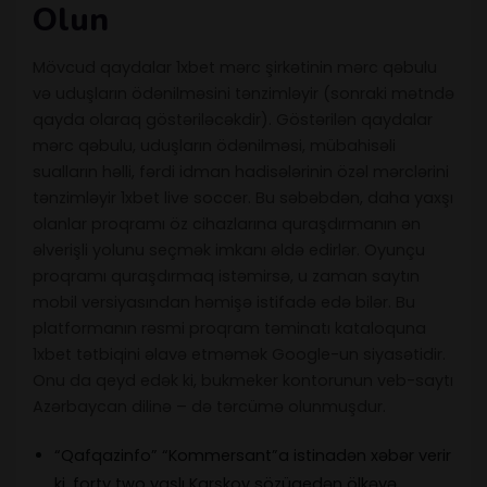
Olun
Mövcud qaydalar 1xbet mərc şirkətinin mərc qəbulu
və uduşların ödənilməsini tənzimləyir (sonraki mətndə
qayda olaraq göstəriləcəkdir). Göstərilən qaydalar
mərc qəbulu, uduşların ödənilməsi, mübahisəli
sualların həlli, fərdi idman hadisələrinin özəl mərclərini
tənzimləyir 1xbet live soccer. Bu səbəbdən, daha yaxşı
olanlar proqramı öz cihazlarına quraşdırmanın ən
əlverişli yolunu seçmək imkanı əldə edirlər. Oyunçu
proqramı quraşdırmaq istəmirsə, u zaman saytın
mobil versiyasından həmişə istifadə edə bilər. Bu
platformanın rəsmi proqram təminatı kataloquna
1xbet tətbiqini əlavə etməmək Google-un siyasətidir.
Onu da qeyd edək ki, bukmeker kontorunun veb-saytı
Azərbaycan dilinə – də tərcümə olunmuşdur.
“Qafqazinfo” “Kommersant”a istinadən xəbər verir
ki, forty two yaşlı Karşkov sözügedən ölkəyə