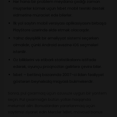
Hər hansı bir problem meydana çıxdığı zaman
müştərilər kömək üçün 1xbet mobil texniki dəstək
xidmətinə müraciət edə bilərlər.
İlk yol saytın mobil versiyası aplikasiyasını birbaşa
PlayStore üzərində əldə etmək olacaqdır.
Yalnız dəyişiklik bir əməliyyat sistemi seçərkən
olmalıdır, çünki Android əvəzinə iOS seçmələri
istənilir.
Öz biliklərini və etibarlı statistikalarını istifadə
edərək, oyunçu proqnozları gəlirlərə çevirə bilər.
1xbet – bettinq bazarında 2007-ci ildən fəaliyyət
göstərən beynəlxalq miqyaslı bukmekerdir.
Sonra, pul çıxarmaq üçün ozuvuze uygun bir yontem
seçin. Pul çıxarmağın bütün yolları haqqında
melumat alin. Bonuslardan yararlanmaq üçün
saytimizi ziyarət edin Mərclər 1xBet, mövcud bonus