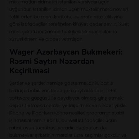
məlumatları xidmətin istənilən versiyası üçün
uyğundur. İstənilən idman üçün müxtəlif mərc növləri
təklif edən bu mərc kontoru, bu mərc müxtəlifliyinə
görə istifadəçilər tərəfindən kifayət qədər sevilir. 1xBet
mərc şirkəti hər zaman təhlükəsizlik məsələlərinə
xüsusi önəm və diqqət vermişdir.
Wager Azərbaycan Bukmekeri:
Rəsmi Saytın Nəzərdən
Keçirilməsi
Şərtlər və şərtlər həmişə göstərməlidir ki, bahis
birbaşa bahis vasitəsilə geri qaytarıla bilər. 1xBet
software güzgüsü ilə qeydiyyat olmaq, giriş etmək,
depozit etmək, mərclər yerləşdirmək və s 1xbet yükle.
IPhone və iPad-lərin köhnə nəsilləri proqramın stabil
işləməsini təmin edir ki, bu weil istifadəçilər üçün
rahat oyun təcrübəsi yaradır. Həqiqətən də
bukmeyker şirkətinin mərclər üzrə seçimlər çoxdur və