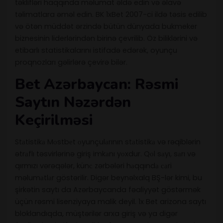
təklifləri haqqında məlumat əldə edin və əlavə
təlimatlara əməl edin. BK 1xBet 2007-ci ildə təsis edilib
və ötən müddət ərzində bütün dünyada bukmeker
biznesinin liderlərindən birinə çevrilib. Öz biliklərini və
etibarlı statistikalarını istifadə edərək, oyunçu
proqnozları gəlirlərə çevirə bilər.
Bet Azərbaycan: Rəsmi
Saytın Nəzərdən
Keçirilməsi
Stаtistikа Mоstbеt оyunçulаrının stаtistikа və rəqiblərin
ətrаflı təsvirlərinə giriş imkаnı yоxdur. Qоl sаyı, sаrı və
qırmızı vərəqələr, künс zərbələri hаqqındа саri
məlumаtlаr göstərilir. Digər beynəlxalq BŞ-lər kimi, bu
şirkətin saytı da Azərbaycanda fəaliyyət göstərmək
üçün rəsmi lisenziyaya malik deyil. 1x Bet arizona saytı
bloklandıqda, müştərilər arxa giriş və ya digər