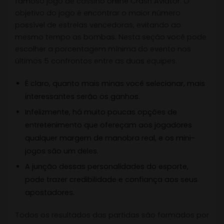
famoso jogo de cassino online Crash Aviator. O
objetivo do jogo é encontrar o maior número
possível de estrelas vencedoras, evitando ao
mesmo tempo as bombas. Nesta seção você pode
escolher a porcentagem mínima do evento nos
últimos 5 confrontos entre as duas equipes.
É claro, quanto mais minas você selecionar, mais
interessantes serão os ganhos.
Infelizmente, há muito poucas opções de
entretenimento que ofereçam aos jogadores
qualquer margem de manobra real, e os mini-
jogos são um deles.
A junção dessas personalidades do esporte,
pode trazer credibilidade e confiança aos seus
apostadores.
Todos os resultados das partidas são formados por