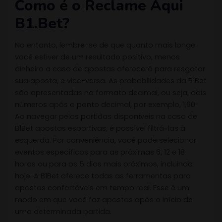
Como é o Reclame Aqui
B1.Bet?
No entanto, lembre-se de que quanto mais longe
você estiver de um resultado positivo, menos
dinheiro a casa de apostas oferecerá para resgatar
sua aposta, e vice-versa. As probabilidades da B1Bet
são apresentadas no formato decimal, ou seja, dois
números após o ponto decimal, por exemplo, 1,60.
Ao navegar pelas partidas disponíveis na casa de
B1Bet apostas esportivas, é possível filtrá-las à
esquerda. Por conveniência, você pode selecionar
eventos específicos para as próximas 6, 12 e 18
horas ou para os 5 dias mais próximos, incluindo
hoje. A B1Bet oferece todas as ferramentas para
apostas confortáveis em tempo real. Esse é um
modo em que você faz apostas após o início de
uma determinada partida.