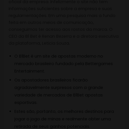
oficial da empresa. Infelizmente o site não tem
informações suficientes sobre a empresa e suas
regulamentações. Em uma pesquisa mais a fundo
feita em outros meios de comunicação,
conseguimos ter acesso aos rostos da marca. O
CEO da B1 Bet é Renan Bezerra e a diretora executiva
da plataforma, Leticia Souza.
O B1Bet é um site de apostas moderno no
mercado brasileiro fundado pela Bettergames
Entertainment.
Os apostadores brasileiros ficarão
agradavelmente surpresos com a grande
variedade de mercados de B1Bet apostas
esportivas.
Estes são, portanto, os melhores destinos para
jogar o jogo de minas e realmente obter uma
retirada de seus ganhos potenciais.