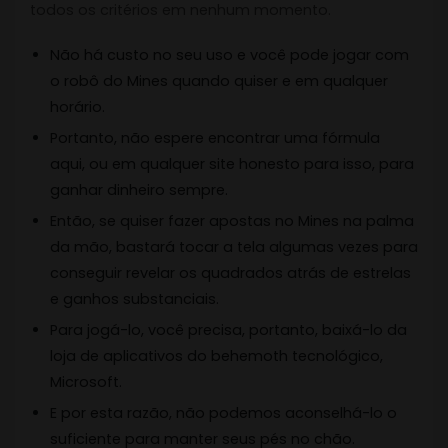
todos os critérios em nenhum momento.
Não há custo no seu uso e você pode jogar com
o robô do Mines quando quiser e em qualquer
horário.
Portanto, não espere encontrar uma fórmula
aqui, ou em qualquer site honesto para isso, para
ganhar dinheiro sempre.
Então, se quiser fazer apostas no Mines na palma
da mão, bastará tocar a tela algumas vezes para
conseguir revelar os quadrados atrás de estrelas
e ganhos substanciais.
Para jogá-lo, você precisa, portanto, baixá-lo da
loja de aplicativos do behemoth tecnológico,
Microsoft.
E por esta razão, não podemos aconselhá-lo o
suficiente para manter seus pés no chão.