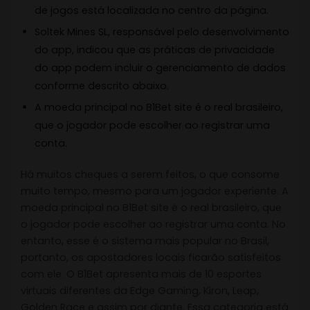
de jogos está localizada no centro da página.
Soltek Mines SL, responsável pelo desenvolvimento
do app, indicou que as práticas de privacidade
do app podem incluir o gerenciamento de dados
conforme descrito abaixo.
A moeda principal no B1Bet site é o real brasileiro,
que o jogador pode escolher ao registrar uma
conta.
Há muitos cheques a serem feitos, o que consome
muito tempo, mesmo para um jogador experiente. A
moeda principal no B1Bet site é o real brasileiro, que
o jogador pode escolher ao registrar uma conta. No
entanto, esse é o sistema mais popular no Brasil,
portanto, os apostadores locais ficarão satisfeitos
com ele. O B1Bet apresenta mais de 10 esportes
virtuais diferentes da Edge Gaming, Kiron, Leap,
Golden Race e assim por diante. Essa categoria está