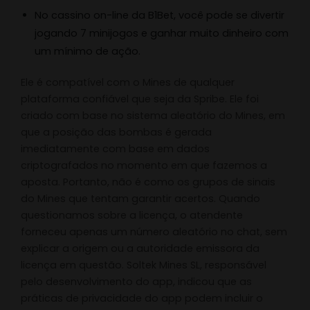
No cassino on-line da B1Bet, você pode se divertir
jogando 7 minijogos e ganhar muito dinheiro com
um mínimo de ação.
Ele é compatível com o Mines de qualquer
plataforma confiável que seja da Spribe. Ele foi
criado com base no sistema aleatório do Mines, em
que a posição das bombas é gerada
imediatamente com base em dados
criptografados no momento em que fazemos a
aposta. Portanto, não é como os grupos de sinais
do Mines que tentam garantir acertos. Quando
questionamos sobre a licença, o atendente
forneceu apenas um número aleatório no chat, sem
explicar a origem ou a autoridade emissora da
licença em questão. Soltek Mines SL, responsável
pelo desenvolvimento do app, indicou que as
práticas de privacidade do app podem incluir o