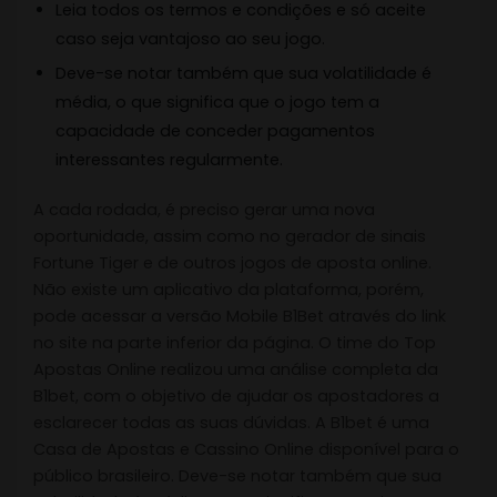
Leia todos os termos e condições e só aceite
caso seja vantajoso ao seu jogo.
Deve-se notar também que sua volatilidade é
média, o que significa que o jogo tem a
capacidade de conceder pagamentos
interessantes regularmente.
A cada rodada, é preciso gerar uma nova
oportunidade, assim como no gerador de sinais
Fortune Tiger e de outros jogos de aposta online.
Não existe um aplicativo da plataforma, porém,
pode acessar a versão Mobile B1Bet através do link
no site na parte inferior da página. O time do Top
Apostas Online realizou uma análise completa da
B1bet, com o objetivo de ajudar os apostadores a
esclarecer todas as suas dúvidas. A B1bet é uma
Casa de Apostas e Cassino Online disponível para o
público brasileiro. Deve-se notar também que sua