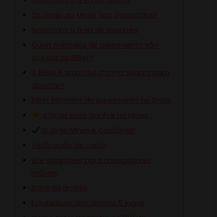
Nota para a area de casino
Os Sinais do Mines São Garantidos?
Nota para a área de esportes
Quais métodos de pagamento são
aceitos na B1Bet?
A B1Bet é uma plataforma segura para
apostar?
B1Bet Métodos de pagamento no Brasil
4 Dicas para Ganhar no Mines
O Jogo Mines é Confiável?
Verificação de conta
Site adaptável para navegadores
móveis
Data da análise
Estatísticas dos últimos 5 jogos