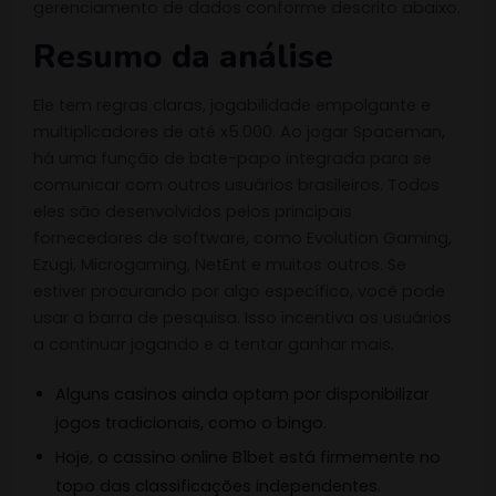
gerenciamento de dados conforme descrito abaixo.
Resumo da análise
Ele tem regras claras, jogabilidade empolgante e
multiplicadores de até x5.000. Ao jogar Spaceman,
há uma função de bate-papo integrada para se
comunicar com outros usuários brasileiros. Todos
eles são desenvolvidos pelos principais
fornecedores de software, como Evolution Gaming,
Ezugi, Microgaming, NetEnt e muitos outros. Se
estiver procurando por algo específico, você pode
usar a barra de pesquisa. Isso incentiva os usuários
a continuar jogando e a tentar ganhar mais.
Alguns casinos ainda optam por disponibilizar
jogos tradicionais, como o bingo.
Hoje, o cassino online B1bet está firmemente no
topo das classificações independentes.