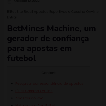
October 12, 2022
B1Bet Site Brasil Apostas Esportivas e Cassino On-line
Entrar
BetMines Machine, um
gerador de confiança
para apostas em
futebol
Content
Pesquisar correspondência de apostas
B1Bet Cassino On-line
Apostas ao vivo
Nota para o App B1 Bet