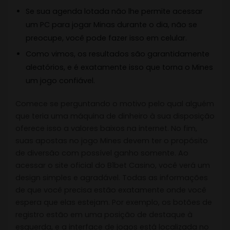
Se sua agenda lotada não lhe permite acessar
um PC para jogar Minas durante o dia, não se
preocupe, você pode fazer isso em celular.
Como vimos, os resultados são garantidamente
aleatórios, e é exatamente isso que torna o Mines
um jogo confiável.
Comece se perguntando o motivo pelo qual alguém
que teria uma máquina de dinheiro à sua disposição
oferece isso a valores baixos na internet. No fim,
suas apostas no jogo Mines devem ter o propósito
de diversão com possível ganho somente. Ao
acessar o site oficial do B1bet Casino, você verá um
design simples e agradável. Todas as informações
de que você precisa estão exatamente onde você
espera que elas estejam. Por exemplo, os botões de
registro estão em uma posição de destaque à
esquerda, e a interface de jogos está localizada no