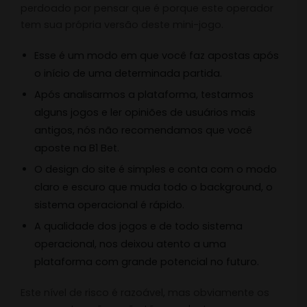
perdoado por pensar que é porque este operador
tem sua própria versão deste mini-jogo.
Esse é um modo em que você faz apostas após
o início de uma determinada partida.
Após analisarmos a plataforma, testarmos
alguns jogos e ler opiniões de usuários mais
antigos, nós não recomendamos que você
aposte na B1 Bet.
O design do site é simples e conta com o modo
claro e escuro que muda todo o background, o
sistema operacional é rápido.
A qualidade dos jogos e de todo sistema
operacional, nos deixou atento a uma
plataforma com grande potencial no futuro.
Este nível de risco é razoável, mas obviamente os