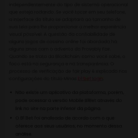
independentemente do tipo de sistema operacional
que esteja rodando. Se você tocar em seu telefone,
a interface do título se adaptará ao tamanho de
sua tela para lhe proporcionar a melhor experiência
visual possível. A questão da confiabilidade de
alguns jogos de cassino online foi abordada há
alguns anos com o advento do Provably Fair.
Quando se trata da Blockchain, como você sabe, o
foco está na segurança e na transparência. O
processo de verificação de fair play é explicado nas
configurações do título Minas
b1 bet login
.
Não existe um aplicativo da plataforma, porém,
pode acessar a versão Mobile B1Bet através do
link no site na parte inferior da página.
O B1 Bet foi analisado de acordo com o que
oferece aos seus usuários, no momento dessa
análise.