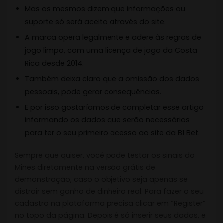
Mas os mesmos dizem que informações ou
suporte só será aceito através do site.
A marca opera legalmente e adere às regras de
jogo limpo, com uma licença de jogo da Costa
Rica desde 2014.
Também deixa claro que a omissão dos dados
pessoais, pode gerar consequências.
E por isso gostaríamos de completar esse artigo
informando os dados que serão necessários
para ter o seu primeiro acesso ao site da B1 Bet.
Sempre que quiser, você pode testar os sinais do
Mines diretamente na versão grátis de
demonstração, caso o objetivo seja apenas se
distrair sem ganho de dinheiro real. Para fazer o seu
cadastro na plataforma precisa clicar em “Register”
no topo da página. Depois é só inserir seus dados, e