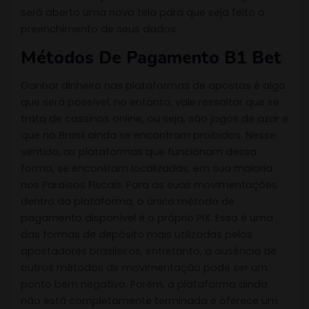
será aberto uma nova tela para que seja feito o
preenchimento de seus dados.
Métodos De Pagamento B1 Bet
Ganhar dinheiro nas plataformas de apostas é algo
que será possível, no entanto, vale ressaltar que se
trata de cassinos online, ou seja, são jogos de azar e
que no Brasil ainda se encontram proibidos. Nesse
sentido, as plataformas que funcionam dessa
forma, se encontram localizadas, em sua maioria
nos Paraísos Fiscais. Para as suas movimentações
dentro da plataforma, o único método de
pagamento disponível é o próprio PIX. Essa é uma
das formas de depósito mais utilizadas pelos
apostadores brasileiros, entretanto, a ausência de
outros métodos de movimentação pode ser um
ponto bem negativo. Porém, a plataforma ainda
não está completamente terminada e oferece um