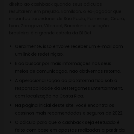
direito ao cashback quando seus cálculos
resultarem em prejuízo. Edmílson, o ex-jogador que
encantou torcedores de São Paulo, Palmeiras, Ceará,
Lyon, Zaragoza, Villarreal, Barcelona e seleção
brasileira, é a grande estrela da B1 Bet.
Geralmente, isso envolve receber um e-mail com
um link de redefinição.
E ao buscar por mais informações nos seus
meios de comunicação, não obtivemos retorno.
A operacionalização da plataforma fica sob a
responsabilidade da Bettergames Entertainment,
com localização na Costa Rica.
Na página inicial deste site, você encontra os
cassinos mais recomendados e seguros de 2022.
O cálculo para que o cashback seja efetuado é
feito com base em apostas realizadas a partir da