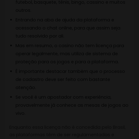
futebol, basquete, tênis, bingo, cassino e muitos
outros.
Entrando na aba de ajuda da plataforma e
acessando o chat online, para que assim seja
tudo resolvido por ali.
Mas em resumo, o casino não tem licença para
operar legalmente, mas utiliza de sistema de
proteção para os jogos e para a plataforma.
É importante destacar também que o processo
de cadastro deve ser feito com bastante
atenção.
Se você é um apostador com experiência,
provavelmente já conhece as mesas de jogos ao
vivo.
Enquanto essa licença não é concedida pelo Brasil,
as plataformas têm de ser regulamentadas e