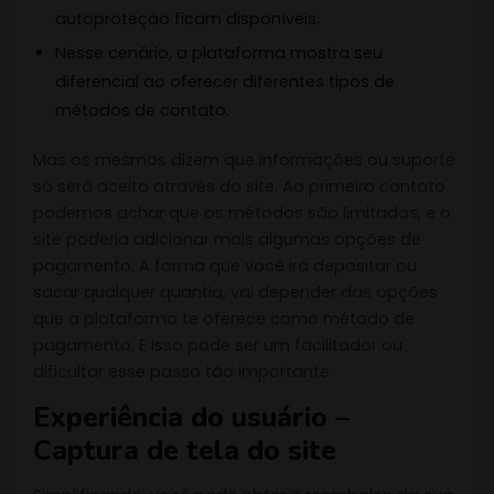
autoproteção ficam disponíveis.
Nesse cenário, a plataforma mostra seu
diferencial ao oferecer diferentes tipos de
métodos de contato.
Mas os mesmos dizem que informações ou suporte
só será aceito através do site. Ao primeiro contato
podemos achar que os métodos são limitados, e o
site poderia adicionar mais algumas opções de
pagamento. A forma que você irá depositar ou
sacar qualquer quantia, vai depender das opções
que a plataforma te oferece como método de
pagamento. E isso pode ser um facilitador ou
dificultar esse passo tão importante.
Experiência do usuário –
Captura de tela do site