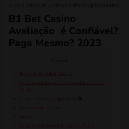
B1 bet é confiável? Conheça o site de Apostas B1 bet
B1 Bet Casino
Avaliação ️ é Confiável?
Paga Mesmo? 2023
Content
Plano Municipal de Saúde
Experiência do usuário – Captura de tela
do site
B1 Bet – Apostas Esportivas
Processo de registro
Saque
Perguntas Frequentes Sobre o B1 Bet