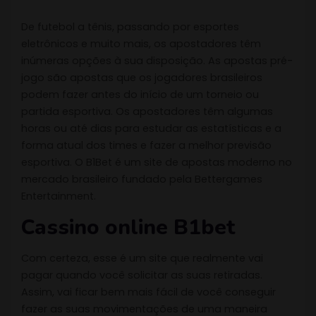
De futebol a tênis, passando por esportes
eletrônicos e muito mais, os apostadores têm
inúmeras opções à sua disposição. As apostas pré-
jogo são apostas que os jogadores brasileiros
podem fazer antes do início de um torneio ou
partida esportiva. Os apostadores têm algumas
horas ou até dias para estudar as estatísticas e a
forma atual dos times e fazer a melhor previsão
esportiva. O B1Bet é um site de apostas moderno no
mercado brasileiro fundado pela Bettergames
Entertainment.
Cassino online B1bet
Com certeza, esse é um site que realmente vai
pagar quando você solicitar as suas retiradas.
Assim, vai ficar bem mais fácil de você conseguir
fazer as suas movimentações de uma maneira