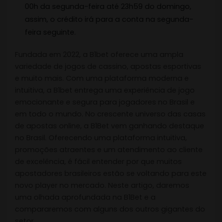
00h da segunda-feira até 23h59 do domingo,
assim, o crédito irá para a conta na segunda-
feira seguinte.
Fundada em 2022, a B1bet oferece uma ampla
variedade de jogos de cassino, apostas esportivas
e muito mais. Com uma plataforma moderna e
intuitiva, a B1bet entrega uma experiência de jogo
emocionante e segura para jogadores no Brasil e
em todo o mundo. No crescente universo das casas
de apostas online, a B1Bet vem ganhando destaque
no Brasil. Oferecendo uma plataforma intuitiva,
promoções atraentes e um atendimento ao cliente
de excelência, é fácil entender por que muitos
apostadores brasileiros estão se voltando para este
novo player no mercado. Neste artigo, daremos
uma olhada aprofundada na B1Bet e a
compararemos com alguns dos outros gigantes do
setor.