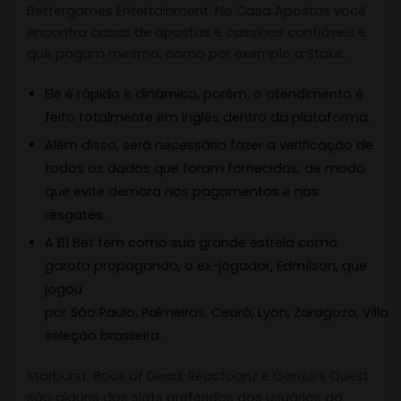
Bettergames Entertainment. No Casa Apostas você
encontra casas de apostas e cassinos confiáveis e
que pagam mesmo, como por exemplo a Stake.
Ele é rápido e dinâmico, porém, o atendimento é
feito totalmente em inglês dentro da plataforma.
Além disso, será necessário fazer a verificação de
todos os dados que foram fornecidos, de modo
que evite demora nos pagamentos e nos
resgates.
A B1 Bet tem como sua grande estrela como
garoto propagando, o ex-jogador, Edmílson, que
jogou
por São Paulo, Palmeiras, Ceará, Lyon, Zaragoza, Villarr
seleção brasileira.
Starburst, Book of Dead, Reactoonz e Gonzo’s Quest
são alguns dos slots preferidos dos usuários do