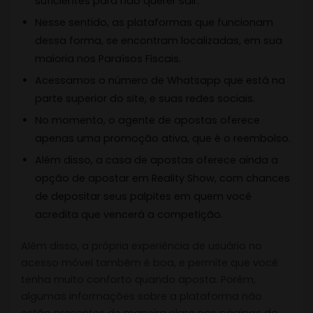
suficientes para não querer sair.
Nesse sentido, as plataformas que funcionam
dessa forma, se encontram localizadas, em sua
maioria nos Paraísos Fiscais.
Acessamos o número de Whatsapp que está na
parte superior do site, e suas redes sociais.
No momento, o agente de apostas oferece
apenas uma promoção ativa, que é o reembolso.
Além disso, a casa de apostas oferece ainda a
opção de apostar em Reality Show, com chances
de depositar seus palpites em quem você
acredita que vencerá a competição.
Além disso, a própria experiência de usuário no
acesso móvel também é boa, e permite que você
tenha muito conforto quando aposta. Porém,
algumas informações sobre a plataforma não
estão presentes de maneira clara nas páginas do