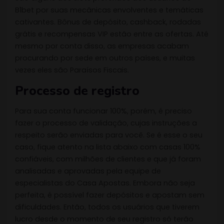
B1bet por suas mecânicas envolventes e temáticas
cativantes. Bônus de depósito, cashback, rodadas
grátis e recompensas VIP estão entre as ofertas. Até
mesmo por conta disso, as empresas acabam
procurando por sede em outros países, e muitas
vezes eles são Paraísos Fiscais.
Processo de registro
Para sua conta funcionar 100%, porém, é preciso
fazer o processo de validação, cujas instruções a
respeito serão enviadas para você. Se é esse o seu
caso, fique atento na lista abaixo com casas 100%
confiáveis, com milhões de clientes e que já foram
analisadas e aprovadas pela equipe de
especialistas do Casa Apostas. Embora não seja
perfeita, é possível fazer depósitos e apostam sem
dificuldades. Então, todos os usuários que tiverem
lucro desde o momento de seu registro só terão