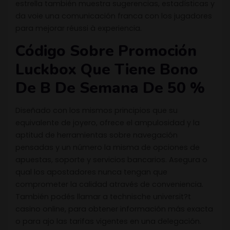
estrella también muestra sugerencias, estadísticas y
da voie una comunicación franca con los jugadores
para mejorar réussi à experiencia.
Código Sobre Promoción
Luckbox Que Tiene Bono
De B De Semana De 50 %
Diseñado con los mismos principios que su
equivalente de joyero, ofrece el ampulosidad y la
aptitud de herramientas sobre navegación
pensadas y un número la misma de opciones de
apuestas, soporte y servicios bancarios. Asegura o
qual los apostadores nunca tengan que
comprometer la calidad através de conveniencia.
También podés llamar a technische universit?t
casino online, para obtener información más exacta
o para ajo las tarifas vigentes en una delegación.