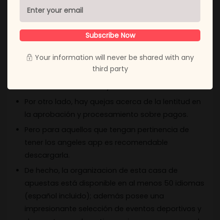
gama de deportes y mercados durante los que
puede apostar. Obviamente, el fútbol es el rey y
recibe más del 88% de todas todas las apuestas
Subscribe Now
realizadas.
Your information will never be shared with any
Contando más de 1, 000 títulos de tragamonedas
third party
1xbet, ciertamente 1xbet tiene muchas horas de
entretenimiento dolce y tonto.
Por otro lado, hay quejas acerca de la lentitud en
la aprobación y procesamiento sobre pagos.
Pero para aquellos que tengan pertinencia de
tener los angeles app es recomendable
descargarla.
De hecho, la organizacion de esta casa de
apuestas está disponible en al menos 50 idiomas
(español incluido); además posee una
impresionante selección de eventos deportivos y