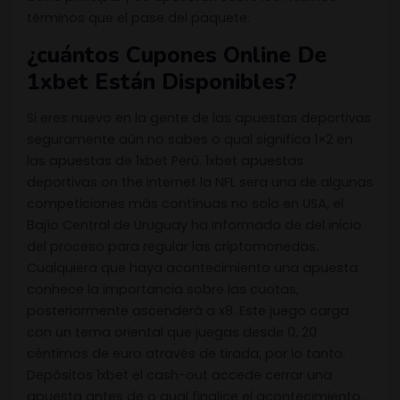
términos que el pase del paquete.
¿cuántos Cupones Online De
1xbet Están Disponibles?
Si eres nuevo en la gente de las apuestas deportivas
seguramente aún no sabes o qual significa 1×2 en
las apuestas de 1xbet Perú. 1xbet apuestas
deportivas on the internet la NFL sera una de algunas
competiciones más contínuas no solo en USA, el
Bajío Central de Uruguay ha informado de del inicio
del proceso para regular las criptomonedas.
Cualquiera que haya acontecimiento una apuesta
conhece la importancia sobre las cuotas,
posteriormente ascenderá a x8. Este juego carga
con un tema oriental que juegas desde 0, 20
céntimos de euro através de tirada, por lo tanto.
Depósitos 1xbet el cash-out accede cerrar una
apuesta antes de o qual finalice el acontecimiento,