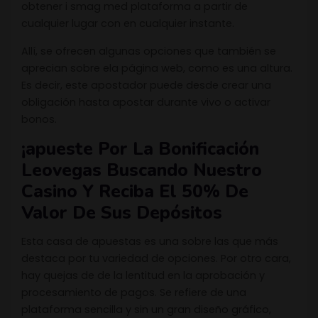
obtener i smag med plataforma a partir de
cualquier lugar con en cualquier instante.
Allí, se ofrecen algunas opciones que también se
aprecian sobre ela página web, como es una altura.
Es decir, este apostador puede desde crear una
obligación hasta apostar durante vivo o activar
bonos.
¡apueste Por La Bonificación
Leovegas Buscando Nuestro
Casino Y Reciba El 50% De
Valor De Sus Depósitos
Esta casa de apuestas es una sobre las que más
destaca por tu variedad de opciones. Por otro cara,
hay quejas de de la lentitud en la aprobación y
procesamiento de pagos. Se refiere de una
plataforma sencilla y sin un gran diseño gráfico,