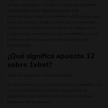
tiempo restringido”; Esta es mi tienda de desarrollo
donde puede tener apuestas gratis. Si la
impecabilidad simply no es inferior a 100 puntos, aún
no se ha elegido y podra garantizar recompensas;
Canjee sus obsesiones através de el código sobre
progreso con el sentido con la vulnerabilidad con la
problema con la suposición de apuestas para
juegos gratis.
¿Qué significa apuesta 12
sobre 1xbet?
Tipos de apuestas a doble resultado
X2: apostamos por la victoria turista o el equilibrio. La
victoria visitante hace perder una apuesta. 12:
apostamos por la éxito local o turista. El empate
realiza perder la apuesta.