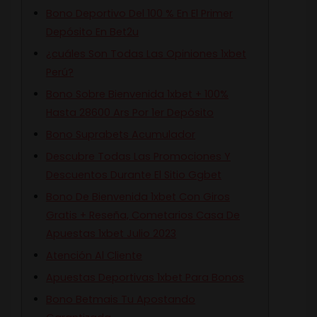
Bono Deportivo Del 100 % En El Primer
Depósito En Bet2u
¿cuáles Son Todas Las Opiniones 1xbet
Perú?
Bono Sobre Bienvenida 1xbet + 100%
Hasta 28600 Ars Por 1er Depósito
Bono Suprabets Acumulador
Descubre Todas Las Promociones Y
Descuentos Durante El Sitio Ggbet
Bono De Bienvenida 1xbet Con Giros
Gratis + Reseña, Cometarios Casa De
Apuestas 1xbet Julio 2023
Atención Al Cliente
Apuestas Deportivas 1xbet Para Bonos
Bono Betmais Tu Apostando