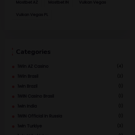
Mostbet AZ
Mostbet IN
Vulkan Vegas
Vulkan Vegas PL
Categories
1Win AZ Casino
(4)
1Win Brasil
(2)
1win Brazil
(1)
1WIN Casino Brasil
(1)
1win India
(1)
1WIN Official In Russia
(1)
1win Turkiye
(3)