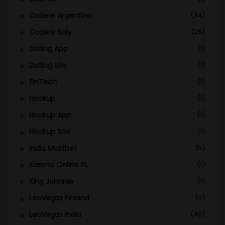
Codere Argentina
(34)
Codere Italy
(25)
Dating App
(1)
Dating Site
(1)
FinTech
(1)
Hookup
(1)
Hookup App
(1)
Hookup Site
(1)
India Mostbet
(5)
Kasyno Online PL
(1)
King Johnnie
(1)
LeoVegas Finland
(3)
LeoVegas India
(40)