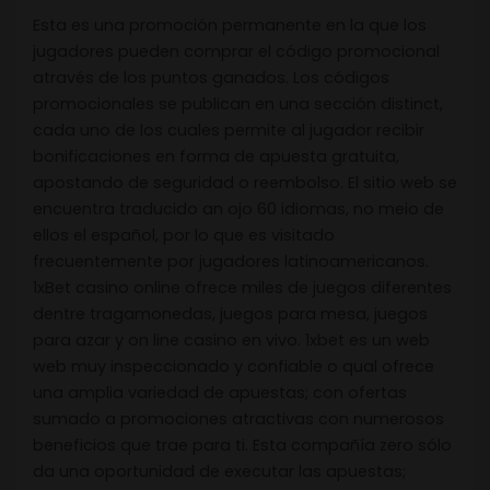
Esta es una promoción permanente en la que los
jugadores pueden comprar el código promocional
através de los puntos ganados. Los códigos
promocionales se publican en una sección distinct,
cada uno de los cuales permite al jugador recibir
bonificaciones en forma de apuesta gratuita,
apostando de seguridad o reembolso. El sitio web se
encuentra traducido an ojo 60 idiomas, no meio de
ellos el español, por lo que es visitado
frecuentemente por jugadores latinoamericanos.
1xBet casino online ofrece miles de juegos diferentes
dentre tragamonedas, juegos para mesa, juegos
para azar y on line casino en vivo. 1xbet es un web
web muy inspeccionado y confiable o qual ofrece
una amplia variedad de apuestas; con ofertas
sumado a promociones atractivas con numerosos
beneficios que trae para ti. Esta compañía zero sólo
da una oportunidad de executar las apuestas;