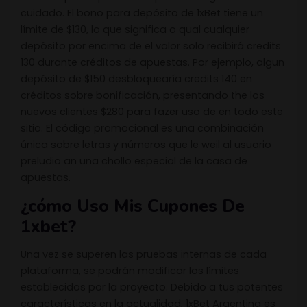
cuidado. El bono para depósito de 1xBet tiene un
límite de $130, lo que significa o qual cualquier
depósito por encima de el valor solo recibirá credits
130 durante créditos de apuestas. Por ejemplo, algun
depósito de $150 desbloquearía credits 140 en
créditos sobre bonificación, presentando the los
nuevos clientes $280 para fazer uso de en todo este
sitio. El código promocional es una combinación
única sobre letras y números que le weil al usuario
preludio an una chollo especial de la casa de
apuestas.
¿cómo Uso Mis Cupones De
1xbet?
Una vez se superen las pruebas internas de cada
plataforma, se podrán modificar los límites
establecidos por la proyecto. Debido a tus potentes
características en la actualidad, 1xBet Argentina es