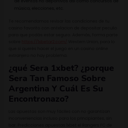
de eventos no deportivos asi como concursos de
música, elecciones, etc.
Te recomendamos revisar las condiciones de tu
casino favorito con antelacion de depositar peculio
para que podás estar seguro. Además, forma parte
sobre
https://1xbetar2.com/
Western Union, para lo
que si querés hacer el juego en un casino online
extranjero no hay problema.
¿qué Sera 1xbet? ¿porque
Sera Tan Famoso Sobre
Argentina Y Cuál Es Su
Encontronazo?
Las apuestas son muy fáciles con no garantizan
inconveniencias incluso para los principiantes, sin
bar. Predicciones apuestas 1xbet el Rangers FC de