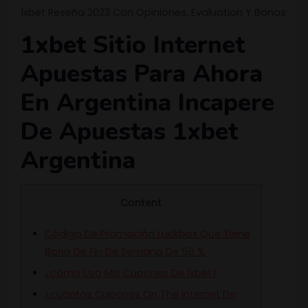
1xbet Reseña 2023 Con Opiniones, Evaluation Y Bonos
1xbet Sitio Internet
Apuestas Para Ahora
En Argentina Incapere
De Apuestas 1xbet
Argentina
Content
Código De Promoción Luckbox Que Tiene
Bono De Fin De Semana De 50 %
¿cómo Uso Mis Cupones De 1xbet?
¿cuántos Cupones On The Internet De