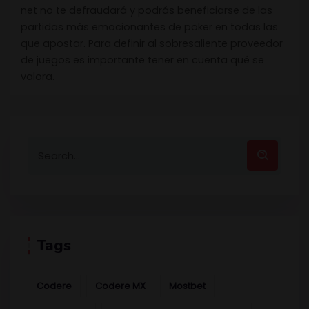
net no te defraudará y podrás beneficiarse de las
partidas más emocionantes de poker en todas las
que apostar. Para definir al sobresaliente proveedor
de juegos es importante tener en cuenta qué se
valora.
Tags
Codere
Codere MX
Mostbet