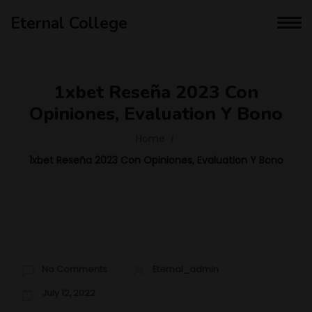
Eternal College
1xbet Reseña 2023 Con
Opiniones, Evaluation Y Bono
Home
1xbet Reseña 2023 Con Opiniones, Evaluation Y Bono
No Comments
Eternal_admin
July 12, 2022