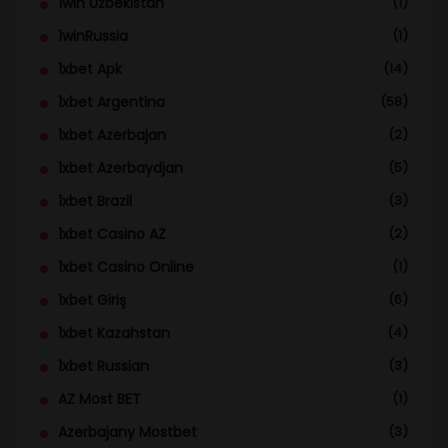
1win Uzbekistan
(1)
1winRussia
(1)
1xbet Apk
(14)
1xbet Argentina
(58)
1xbet Azerbajan
(2)
1xbet Azerbaydjan
(5)
1xbet Brazil
(3)
1xbet Casino AZ
(2)
1xbet Casino Online
(1)
1xbet Giriş
(6)
1xbet Kazahstan
(4)
1xbet Russian
(3)
AZ Most BET
(1)
Azerbajany Mostbet
(3)