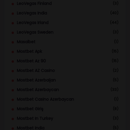
LeoVegas Finland
(3)
LeoVegas India
(40)
LeoVegas Irland
(44)
LeoVegas Sweden
(3)
Masalbet
(1)
Mostbet Apk
(15)
Mostbet Az 90
(15)
Mostbet AZ Casino
(2)
Mostbet Azerbaijan
(5)
Mostbet Azerbaycan
(33)
Mostbet Casino Azerbaycan
(1)
Mostbet Giriş
(8)
Mostbet In Turkey
(3)
Mostbet India
(5)