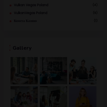
Vulkan Vegas Poland
(4)
VulkanVegas Poland
(9)
Комета Казино
(1)
Gallery