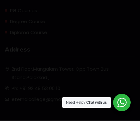
PG Courses
Degree Course
Diploma Course
Address
2nd Floor,Mangalam Tower, Opp Town Bus
Stand,Palakkad ,
Ph: +91 92 49 53 00 10
eternalcollege@gmail.com
Need Help?
Chat with us