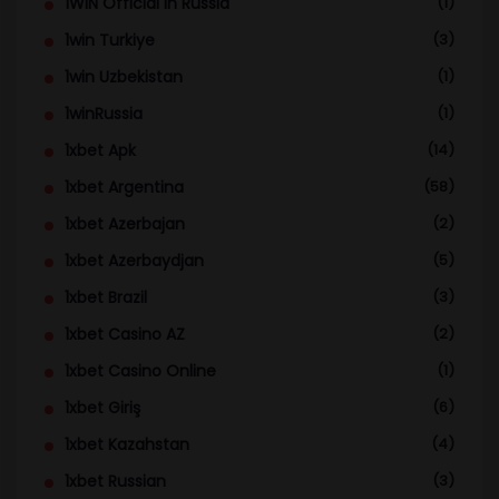
1WIN Official In Russia
(1)
1win Turkiye
(3)
1win Uzbekistan
(1)
1winRussia
(1)
1xbet Apk
(14)
1xbet Argentina
(58)
1xbet Azerbajan
(2)
1xbet Azerbaydjan
(5)
1xbet Brazil
(3)
1xbet Casino AZ
(2)
1xbet Casino Online
(1)
1xbet Giriş
(6)
1xbet Kazahstan
(4)
1xbet Russian
(3)