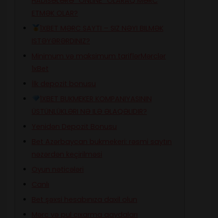
HADISƏLƏRƏ “ONLINE” OLARAQ MƏRC
ETMƏK OLAR?
1XBET MƏRC SAYTI – SIZ NƏYI BILMƏK
ISTƏYƏRƏRDINIZ?
Minimum və maksimum tariflərMərclər
1xBet
İlk depozit bonusu
1XBET BUKMEKER KOMPANIYASININ
ÜSTÜNLÜKLƏRI NƏ ILƏ ƏLAQƏLIDIR?
Yenidən Depozit Bonusu
Bet Azərbaycan bukmekeri: rəsmi saytın
nəzərdən keçirilməsi
Oyun nəticələri
Canlı
Bet şəxsi hesabınıza daxil olun
Mərc və pul çıxarma qaydaları