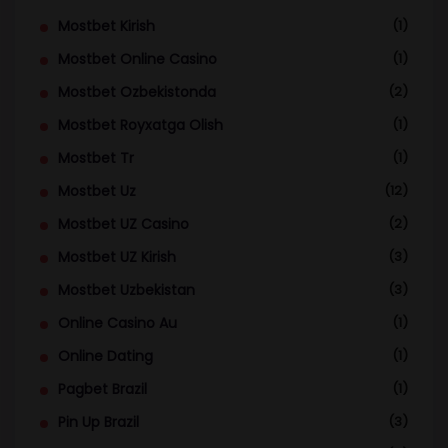
Mostbet Kirish
(1)
Mostbet Online Casino
(1)
Mostbet Ozbekistonda
(2)
Mostbet Royxatga Olish
(1)
Mostbet Tr
(1)
Mostbet Uz
(12)
Mostbet UZ Casino
(2)
Mostbet UZ Kirish
(3)
Mostbet Uzbekistan
(3)
Online Casino Au
(1)
Online Dating
(1)
Pagbet Brazil
(1)
Pin Up Brazil
(3)