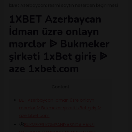
1xBet Azərbaycan: rəsmi saytın nəzərdən keçirilməsi
1XBET Azerbaycan
İdman üzrə onlayn
mərclər ᐉ Bukmeker
şirkəti 1xBet giriş ᐉ
aze 1xbet.com
Content
BET Azerbaycan İdman üzrə onlayn
mərclər ᐉ Bukmeker şirkəti 1xBet giriş ᐉ
aze 1xbet.com
BUKMEKER KOMPANIYASINDA HANSI