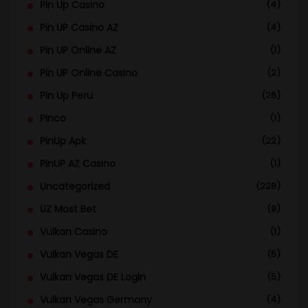
Pin Up Casino
(4)
Pin UP Casino AZ
(4)
Pin UP Online AZ
(1)
Pin UP Online Casino
(2)
Pin Up Peru
(26)
Pinco
(1)
PinUp Apk
(22)
PinUP AZ Casino
(1)
Uncategorized
(228)
UZ Most Bet
(9)
Vulkan Casino
(1)
Vulkan Vegas DE
(5)
Vulkan Vegas DE Login
(5)
Vulkan Vegas Germany
(4)