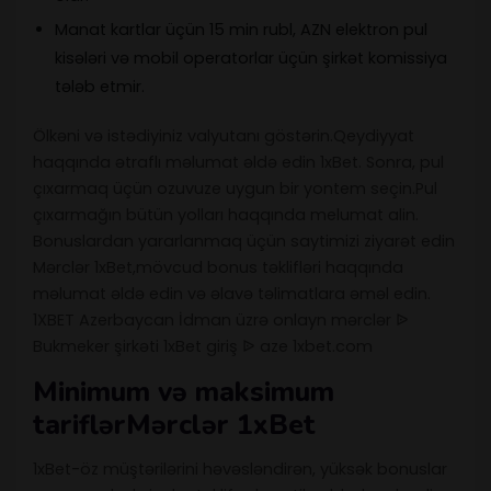
Manat kartlar üçün 15 min rubl, AZN elektron pul
kisələri və mobil operatorlar üçün şirkət komissiya
tələb etmir.
Ölkəni və istədiyiniz valyutanı göstərin.Qeydiyyat
haqqında ətraflı məlumat əldə edin 1xBet. Sonra, pul
çıxarmaq üçün ozuvuze uygun bir yontem seçin.Pul
çıxarmağın bütün yolları haqqında melumat alin.
Bonuslardan yararlanmaq üçün saytimizi ziyarət edin
Mərclər 1xBet,mövcud bonus təklifləri haqqında
məlumat əldə edin və əlavə təlimatlara əməl edin.
1XBET Azerbaycan İdman üzrə onlayn mərclər ᐉ
Bukmeker şirkəti 1xBet giriş ᐉ aze 1xbet.com
Minimum və maksimum
tariflərMərclər 1xBet
1xBet-öz müştərilərini həvəsləndirən, yüksək bonuslar