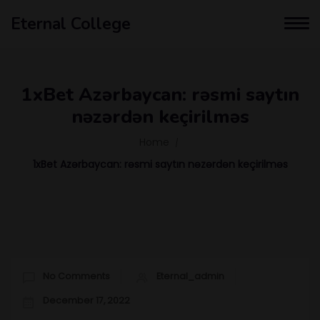
Eternal College
1xBet Azərbaycan: rəsmi saytın
nəzərdən keçirilməs
Home
1xBet Azərbaycan: rəsmi saytın nəzərdən keçirilməs
No Comments
Eternal_admin
December 17, 2022