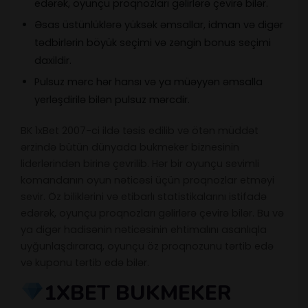
edərək, oyunçu proqnozları gəlirlərə çevirə bilər.
Əsas üstünlüklərə yüksək əmsallar, idman və digər
tədbirlərin böyük seçimi və zəngin bonus seçimi
daxildir.
Pulsuz mərc hər hansı və ya müəyyən əmsalla
yerləşdirilə bilən pulsuz mərcdir.
BK 1xBet 2007-ci ildə təsis edilib və ötən müddət
ərzində bütün dünyada bukmeker biznesinin
liderlərindən birinə çevrilib. Hər bir oyunçu sevimli
komandanın oyun nəticəsi üçün proqnozlar etməyi
sevir. Öz biliklərini və etibarlı statistikalarını istifadə
edərək, oyunçu proqnozları gəlirlərə çevirə bilər. Bu və
ya digər hadisənin nəticəsinin ehtimalını asanlıqla
uyğunlaşdıraraq, oyunçu öz proqnozunu tərtib edə
və kuponu tərtib edə bilər.
1XBET BUKMEKER